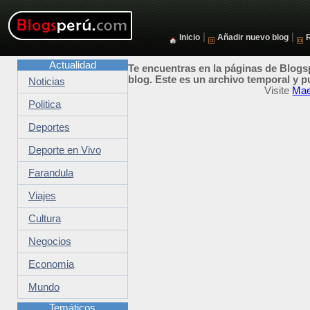
|
|
Inicio
Añadir nuevo blog
Actualidad
Te encuentras en la páginas de Blogsp
blog. Este es un archivo temporal y p
Noticias
Visite
Mae
Politica
Deportes
Deporte en Vivo
Farandula
Viajes
Cultura
Negocios
Economia
Mundo
Temáticos