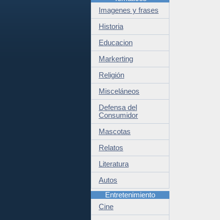
Imagenes y frases
Historia
Educacion
Markerting
Religión
Misceláneos
Defensa del
Consumidor
Mascotas
Relatos
Literatura
Autos
Entretenimiento
Cine