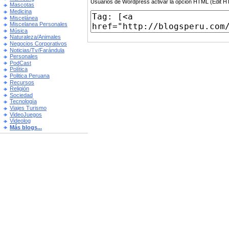
Usuarios de Wordpress activar la opción HTML (Edit 
Mascotas
Medicina
Miscelánea
Miscelanea Personales
Música
Naturaleza/Animales
Negocios Corporativos
Noticias/Tv/Farándula
Personales
PodCast
Política
Politica Peruana
Recursos
Religión
Sociedad
Tecnología
Viajes Turismo
VideoJuegos
Videolog
Más blogs...