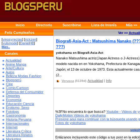
Inicio
Directorio
Suscribirse
Lista de Interés
Más >>
Feliz Cumpleaños
Ver >>
Actual
[
vinosyrectas
] [
rickzen
]
Biografi-Asia-Act : Matsushima Nanako (??
[
yulsmode
] [
DanielHB
]
???)
Mas..
yokohama en Biografi-Asia-Act
Canales
Nanako Matsushima actriz(Japan Actress o J-Actress)
Actualidad
modelo nacida en en Yokohama, Prefectura de Kanaga
Anime Manga
Arte/Cultura
Japón; el 13 de octubre de 1973. Esta actualmente ca
Autos
(2...
Belleza Modas Fashion
Blogsperú
Actualidad
|
Info
Verusca
(5139d)
Cine
Comic/Cartoon
Defensa del Consumidor
Deportes
Economía
Educación Ciencia
Erotismo, Sexo
Fotologs
%3FNo encuentra lo que busca?
Youtube - Videos de 
DailyMotion Videos de yokohama
Gastronomia
Presione aquí para continuar con la búsqueda usando 
Historia Peruana
Fotos de yokohama
Internacionales
Internet
yoko
Literatura Crítica
Literatura Relatos
Enlázanos incluyendo este código a tus post en la edi
Marketing