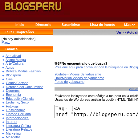
Inicio
Directorio
Suscribirse
Lista de Interés
Más >>
Feliz Cumpleaños
Ver >>
Actual
[No hay coindidencias]
Mas..
Canales
Actualidad
Anime Manga
%3FNo encuentra lo que busca?
Arte/Cultura
Presione aquí para continuar con la búsqueda en Blog
Autos
Belleza Modas Fashion
Youtube - Videos de yabusame
Blogsperú
DailyMotion Videos de yabusame
Cine
Fotos de yabusame
Comic/Cartoon
Defensa del Consumidor
yabu
Deportes
Economía
Enlázanos incluyendo este código a tus post en la edi
Educación Ciencia
Usuarios de Wordpress activar la opción HTML (Edit 
Erotismo, Sexo
Fotologs
Gastronomia
Historia Peruana
Internacionales
Internet
Literatura Crítica
Literatura Relatos
Marketing
Mascotas