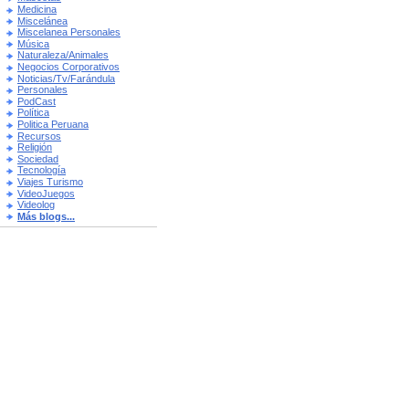
Medicina
Miscelánea
Miscelanea Personales
Música
Naturaleza/Animales
Negocios Corporativos
Noticias/Tv/Farándula
Personales
PodCast
Política
Politica Peruana
Recursos
Religión
Sociedad
Tecnología
Viajes Turismo
VideoJuegos
Videolog
Más blogs...