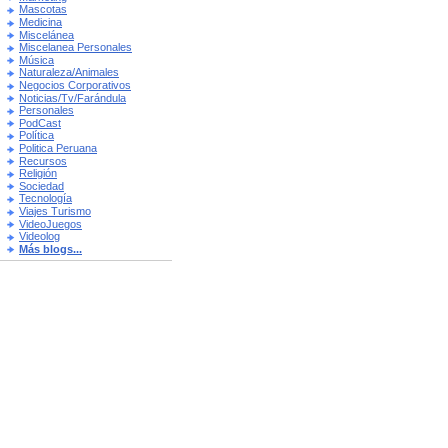
Mascotas
Medicina
Miscelánea
Miscelanea Personales
Música
Naturaleza/Animales
Negocios Corporativos
Noticias/Tv/Farándula
Personales
PodCast
Política
Politica Peruana
Recursos
Religión
Sociedad
Tecnología
Viajes Turismo
VideoJuegos
Videolog
Más blogs...