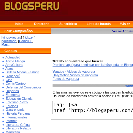
Inicio
Directorio
Suscribirse
Lista de Interés
Más >>
Feliz Cumpleaños
Ver >>
Actual
[
vinosyrectas
] [
rickzen
]
[
yulsmode
] [
DanielHB
]
Mas..
Canales
Actualidad
Anime Manga
%3FNo encuentra lo que busca?
Presione aquí para continuar con la búsqueda en Blog
Arte/Cultura
Autos
Youtube - Videos de vaporeta
Belleza Modas Fashion
DailyMotion Videos de vaporeta
Blogsperú
Fotos de vaporeta
Cine
Comic/Cartoon
vapo
Defensa del Consumidor
Deportes
Enlázanos incluyendo este código a tus post en la edi
Economía
Usuarios de Wordpress activar la opción HTML (Edit 
Educación Ciencia
Erotismo, Sexo
Fotologs
Gastronomia
Historia Peruana
Internacionales
Internet
Literatura Crítica
Literatura Relatos
Marketing