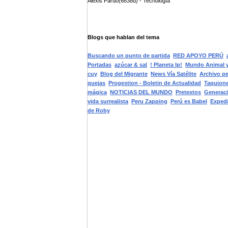
Alexis Pardo(6838d) - Tecnología
Blogs que hablan del tema
Buscando un punto de partida
RED APOYO PERÚ
Portadas
azúcar & sal
! Planeta Ip!
Mundo Animal y
cuy
Blog del Migrante
News Vía Satélite
Archivo p
quejas
Progestion - Boletin de Actualidad
Taquion
mágica
NOTICIAS DEL MUNDO
Pretextos
Generaci
vida surrealista
Peru Zapping
Perú es Babel
Expedi
de Roby