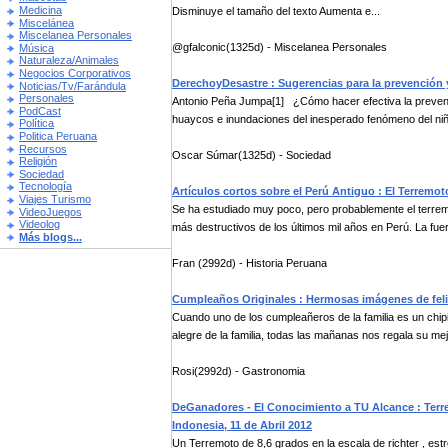
Medicina
Disminuye el tamaño del texto Aumenta e...
Miscelánea
Miscelanea Personales
@gfalconic(1325d) - Miscelanea Personales
Música
Naturaleza/Animales
Negocios Corporativos
DerechoyDesastre : Sugerencias para la prevención 
Noticias/Tv/Farándula
Personales
Antonio Peña Jumpa[1] ¿Cómo hacer efectiva la prevenci
PodCast
huaycos e inundaciones del inesperado fenómeno del niño
Política
Politica Peruana
Recursos
Oscar Súmar(1325d) - Sociedad
Religión
Sociedad
Tecnología
Artículos cortos sobre el Perú Antiguo : El Terremo
Viajes Turismo
Se ha estudiado muy poco, pero probablemente el terrem
VideoJuegos
Videolog
más destructivos de los últimos mil años en Perú. La fuer
Más blogs...
Fran (2992d) - Historia Peruana
Cumpleaños Originales : Hermosas imágenes de fel
Cuando uno de los cumpleañeros de la familia es un chipi
alegre de la familia, todas las mañanas nos regala su mejo
Rosi(2992d) - Gastronomia
DeGanadores - El Conocimiento a TU Alcance : Terr
Indonesia, 11 de Abril 2012
Un Terremoto de 8,6 grados en la escala de richter , e