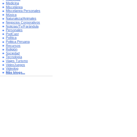
Medicina
Miscelánea
Miscelanea Personales
Música
Naturaleza/Animales
Negocios Corporativos
Noticias/Tv/Farándula
Personales
PodCast
Política
Politica Peruana
Recursos
Religión
Sociedad
Tecnología
Viajes Turismo
VideoJuegos
Videolog
Más blogs...