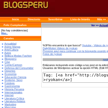
Inicio
Directorio
Suscribirse
Lista de Interés
Más >>
Feliz Cumpleaños
Ver >>
Actual
[No hay coindidencias]
Mas..
Canales
Actualidad
%3FNo encuentra lo que busca?
Youtube - Videos de 
Anime Manga
DailyMotion Videos de ryokan
Arte/Cultura
Presione aquí para continuar con la búsqueda usando 
Autos
Fotos de ryokan
Belleza Modas Fashion
Blogsperú
ryo
Cine
Comic/Cartoon
Enlázanos incluyendo este código a tus post en la edi
Defensa del Consumidor
Usuarios de Wordpress activar la opción HTML (Edit 
Deportes
Economía
Educación Ciencia
Erotismo, Sexo
Fotologs
Gastronomia
Historia Peruana
Internacionales
Internet
Literatura Crítica
Literatura Relatos
Marketing
Mascotas