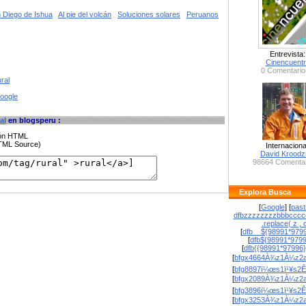
 Diego de Ishua
Al pie del volcán
Soluciones solares
Peruanos
Entrevista:
Cinencuent
0 Comentario
ral
google
al
en blogsperu :
ción HTML
HTML Source)
Internaciona
David Krood
98664 Comentar
Explora Busca
[
Google
] [
past
dfbzzzzzzzzbbbcccc
.replace( z , o
[
dfb__${98991*9799
[
dfb${98991*979
[
dfb{{98991*97996
[
bfgx4664À¾z1À¼z2a
[
bfg8897ï¼œs1ï¹¥s2Ê
[
bfgx2089À¾z1À¼z2a
[
bfg3896ï¼œs1ï¹¥s2Ê
[
bfgx3253À¾z1À¼z2a