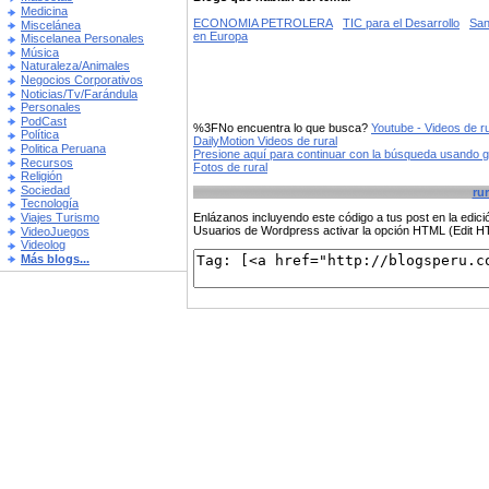
Medicina
ECONOMIA PETROLERA
TIC para el Desarrollo
San
Miscelánea
en Europa
Miscelanea Personales
Música
Naturaleza/Animales
Negocios Corporativos
Noticias/Tv/Farándula
Personales
PodCast
%3FNo encuentra lo que busca?
Youtube - Videos de ru
Política
DailyMotion Videos de rural
Politica Peruana
Presione aquí para continuar con la búsqueda usando 
Recursos
Fotos de rural
Religión
Sociedad
rur
Tecnología
Viajes Turismo
Enlázanos incluyendo este código a tus post en la edi
Usuarios de Wordpress activar la opción HTML (Edit 
VideoJuegos
Videolog
Más blogs...