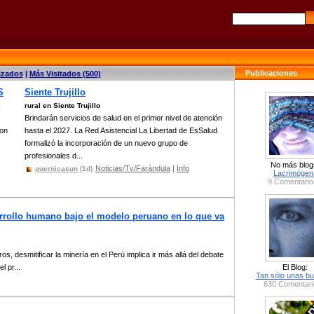
Publicaciones
izados
|
Más Visitados (500)
S
Siente Trujillo
rural en Siente Trujillo
Brindarán servicios de salud en el primer nivel de atención
ron
hasta el 2027. La Red Asistencial La Libertad de EsSalud
formalizó la incorporación de un nuevo grupo de
profesionales d...
No más blog
Noticias/Tv/Farándula
|
Info
guernicasun
(1d)
Lacrimógen
9 Comentario
arrollo humano bajo el modelo peruano en lo que va
 desmitificar la minería en el Perú implica ir más allá del debate
l pr...
El Blog:
Tan sólo unas bu
630 Comentari