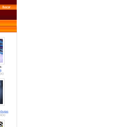
s:
a
(s)
rbujas
o(s)