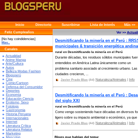
Inicio
Directorio
Suscribirse
Lista de Interés
Más >>
Feliz Cumpleaños
Ver >>
Actual
[No hay coindidencias]
Desmitificando la minería en el Perú : RRS
Mas..
municipales & transición energética andina
Canales
rural en Desmitificando la minería en el Perú
Actualidad
Durante décadas, los residuos sólidos municipales fue
Anime Manga
entendidos en América Latina únicamente como un
Arte/Cultura
Autos
problema sanitario asociado al crecimiento urbano. Las
Belleza Modas Fashion
ciudades crecieron, ...
Blogsperú
Cine
Naturaleza/Animales
|
Info
Javier Prado Blas
(4d)
Comic/Cartoon
Defensa del Consumidor
Deportes
Economía
Desmitificando la minería en el Perú : Des
Educación Ciencia
del siglo XXI
Erotismo, Sexo
Fotologs
rural en Desmitificando la minería en el Perú
Gastronomia
Como vengo sosteniendo hace décadas en diversos foros,
Historia Peruana
ligero sobre su impacto ambiental o económico, ya que e
Internacionales
Internet
Naturaleza/Animales
|
Info
Javier Prado Blas
(4d)
Literatura Crítica
Literatura Relatos
Marketing
Blogs que hablan del tema:
Mascotas