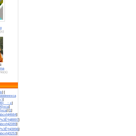
ro
(s)
l:
zma
io(s)
is
] [
dddeeexca
 )
]
6}__::.x
]
96}xca
]
}}xca
] [
1
]
bcxhjl4664
]
ºs3Ê¹hjl8897
]
bcxhjl2089
]
ºs3Ê¹hjl3896
]
bcxhjl3253
]