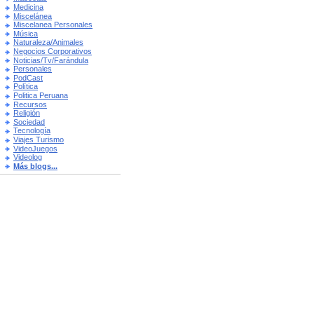
Medicina
Miscelánea
Miscelanea Personales
Música
Naturaleza/Animales
Negocios Corporativos
Noticias/Tv/Farándula
Personales
PodCast
Política
Politica Peruana
Recursos
Religión
Sociedad
Tecnología
Viajes Turismo
VideoJuegos
Videolog
Más blogs...