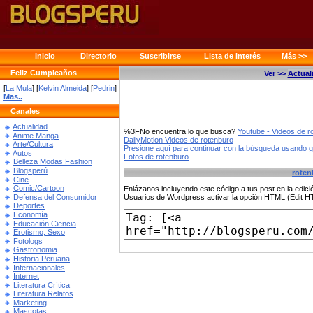
Inicio
Directorio
Suscribirse
Lista de Interés
Más >>
Feliz Cumpleaños
Ver >>
Actual
[
La Mula
] [
Kelvin Almeida
] [
Pedrin
]
Mas..
Canales
Actualidad
%3FNo encuentra lo que busca?
Youtube - Videos de r
Anime Manga
DailyMotion Videos de rotenburo
Arte/Cultura
Presione aquí para continuar con la búsqueda usando 
Autos
Fotos de rotenburo
Belleza Modas Fashion
Blogsperú
roten
Cine
Comic/Cartoon
Enlázanos incluyendo este código a tus post en la edi
Defensa del Consumidor
Usuarios de Wordpress activar la opción HTML (Edit 
Deportes
Economía
Educación Ciencia
Erotismo, Sexo
Fotologs
Gastronomia
Historia Peruana
Internacionales
Internet
Literatura Crítica
Literatura Relatos
Marketing
Mascotas