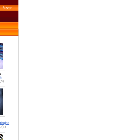
s:
a
(s)
rbujas
o(s)