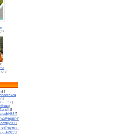
ro
(s)
l:
zma
io(s)
is
] [
dddeeexca
 )
]
6}__::.x
]
96}xca
]
}}xca
] [
1
]
bcxhjl4664
]
ºs3Ê¹hjl8897
]
bcxhjl2089
]
ºs3Ê¹hjl3896
]
bcxhjl3253
]