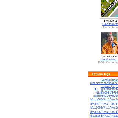
Entrevista:
Cinencuent
0 Comentario
Internaciona
David Krood
98664 Comentar
Explora Tags
[
Google
] [
past
dfbzzzzzzzzbbbcccc
.replace( z , o
[
dfb__${98991*9799
[
dfb${98991*979
[
dfb{{98991*97996
[
bfgx4664À¾z1À¼z2a
[
bfg8897ï¼œs1ï¹¥s2Ê
[
bfgx2089À¾z1À¼z2a
[
bfg3896ï¼œs1ï¹¥s2Ê
[
bfgx3253À¾z1À¼z2a