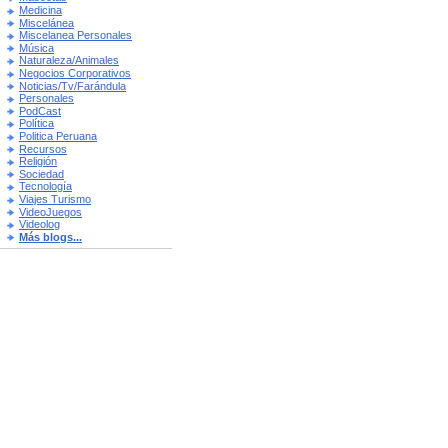
Medicina
Miscelánea
Miscelanea Personales
Música
Naturaleza/Animales
Negocios Corporativos
Noticias/Tv/Farándula
Personales
PodCast
Política
Politica Peruana
Recursos
Religión
Sociedad
Tecnología
Viajes Turismo
VideoJuegos
Videolog
Más blogs...