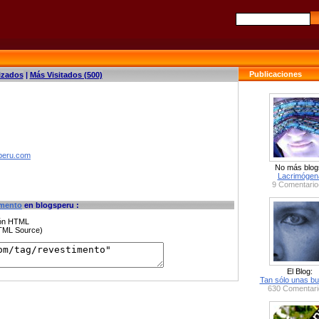
Publicaciones
izados
|
Más Visitados (500)
speru.com
No más blog
Lacrimógen
9 Comentario
imento
en blogsperu :
ción HTML
HTML Source)
El Blog:
Tan sólo unas bu
630 Comentari