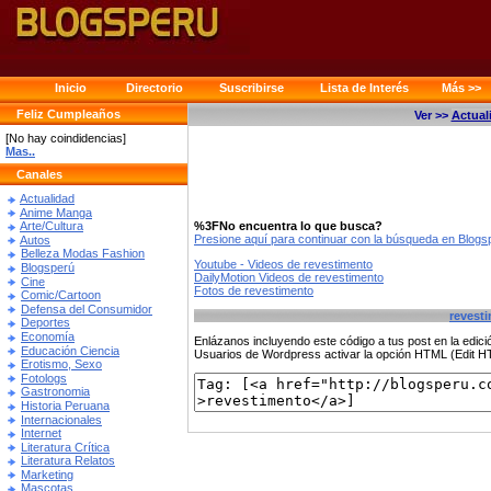
Inicio
Directorio
Suscribirse
Lista de Interés
Más >>
Feliz Cumpleaños
Ver >>
Actual
[No hay coindidencias]
Mas..
Canales
Actualidad
Anime Manga
%3FNo encuentra lo que busca?
Arte/Cultura
Presione aquí para continuar con la búsqueda en Blog
Autos
Belleza Modas Fashion
Youtube - Videos de revestimento
Blogsperú
DailyMotion Videos de revestimento
Cine
Fotos de revestimento
Comic/Cartoon
Defensa del Consumidor
revest
Deportes
Economía
Enlázanos incluyendo este código a tus post en la edi
Educación Ciencia
Usuarios de Wordpress activar la opción HTML (Edit 
Erotismo, Sexo
Fotologs
Gastronomia
Historia Peruana
Internacionales
Internet
Literatura Crítica
Literatura Relatos
Marketing
Mascotas