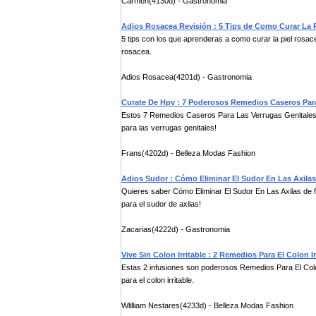
Carmen(4130d) - Gastronomia
Adios Rosacea Revisión : 5 Tips de Como Curar La 
5 tips con los que aprenderas a como curar la piel rosa
rosacea.
Adios Rosacea(4201d) - Gastronomia
Curate De Hpv : 7 Poderosos Remedios Caseros Para
Estos 7 Remedios Caseros Para Las Verrugas Genitales 
para las verrugas genitales!
Frans(4202d) - Belleza Modas Fashion
Adios Sudor : Cómo Eliminar El Sudor En Las Axil
Quieres saber Cómo Eliminar El Sudor En Las Axilas de 
para el sudor de axilas!
Zacarias(4222d) - Gastronomia
Vive Sin Colon Irritable : 2 Remedios Para El Colon I
Estas 2 infusiones son poderosos Remedios Para El Colon
para el colon irritable.
Wlilliam Nestares(4233d) - Belleza Modas Fashion