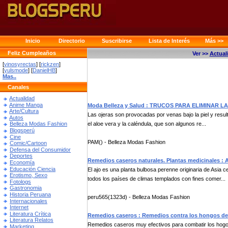
Inicio
Directorio
Suscribirse
Lista de Interés
Más >>
Feliz Cumpleaños
Ver >>
Actual
[
vinosyrectas
] [
rickzen
]
[
yulsmode
] [
DanielHB
]
Mas..
Canales
Actualidad
Anime Manga
Moda Belleza y Salud : TRUCOS PARA ELIMINAR L
Arte/Cultura
Las ojeras son provocadas por venas bajo la piel y result
Autos
el aloe vera y la caléndula, que son algunos re...
Belleza Modas Fashion
Blogsperú
Cine
PAM() - Belleza Modas Fashion
Comic/Cartoon
Defensa del Consumidor
Deportes
Remedios caseros naturales. Plantas medicinales : A
Economía
Educación Ciencia
El ajo es una planta bulbosa perenne originaria de Asia c
Erotismo, Sexo
todos los países de climas templados con fines comer...
Fotologs
Gastronomia
Historia Peruana
peru565(1323d) - Belleza Modas Fashion
Internacionales
Internet
Literatura Crítica
Remedios caseros : Remedios contra los hongos de
Literatura Relatos
Remedios caseros muy efectivos para combatir los hogos 
Marketing