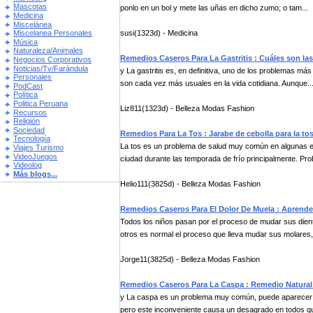
Mascotas
ponlo en un bol y mete las uñas en dicho zumo; o tam...
Medicina
Miscelánea
susi(1323d) - Medicina
Miscelanea Personales
Música
Naturaleza/Animales
Remedios Caseros Para La Gastritis : Cuáles son las 
Negocios Corporativos
Noticias/Tv/Farándula
y La gastritis es, en definitiva, uno de los problemas má
Personales
son cada vez más usuales en la vida cotidiana. Aunque..
PodCast
Política
Politica Peruana
Liz811(1323d) - Belleza Modas Fashion
Recursos
Religión
Sociedad
Remedios Para La Tos : Jarabe de cebolla para la to
Tecnología
La tos es un problema de salud muy común en algunas es
Viajes Turismo
VideoJuegos
ciudad durante las temporada de frío principalmente. Pro
Videolog
Más blogs...
Helio111(3825d) - Belleza Modas Fashion
Remedios Caseros Para El Dolor De Muela : Aprende
Todos los niños pasan por el proceso de mudar sus dient
otros es normal el proceso que lleva mudar sus molares, 
Jorge11(3825d) - Belleza Modas Fashion
Remedios Caseros Para La Caspa : Remedio Natural
y La caspa es un problema muy común, puede aparecer e
pero este inconveniente causa un desagrado en todos que