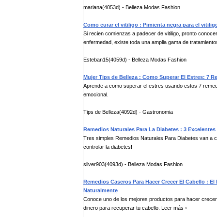
mariana(4053d) - Belleza Modas Fashion
Como curar el vitiligo : Pimienta negra para el vitilig
Si recien comienzas a padecer de vitiligo, pronto conoc
enfermedad, existe toda una amplia gama de tratamientos
Esteban15(4059d) - Belleza Modas Fashion
Mujer Tips de Belleza : Como Superar El Estres: 7 
Aprende a como superar el estres usando estos 7 remedi
emocional.
Tips de Belleza(4092d) - Gastronomia
Remedios Naturales Para La Diabetes : 3 Excelentes
Tres simples Remedios Naturales Para Diabetes van a c
controlar la diabetes!
silver903(4093d) - Belleza Modas Fashion
Remedios Caseros Para Hacer Crecer El Cabello : El
Naturalmente
Conoce uno de los mejores productos para hacer crecer 
dinero para recuperar tu cabello. Leer más ›