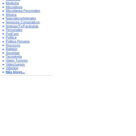
Medicina
Miscelánea
Miscelanea Personales
Música
Naturaleza/Animales
Negocios Corporativos
Noticias/Tv/Farándula
Personales
PodCast
Política
Politica Peruana
Recursos
Religión
Sociedad
Tecnología
Viajes Turismo
VideoJuegos
Videolog
Más blogs...