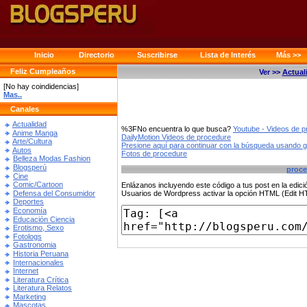
Inicio
Directorio
Suscribirse
Lista de Interés
Más >>
Feliz Cumpleaños
Ver >>
Actual
[No hay coindidencias]
Mas..
Canales
Actualidad
%3FNo encuentra lo que busca?
Youtube - Videos de 
Anime Manga
DailyMotion Videos de procedure
Arte/Cultura
Presione aquí para continuar con la búsqueda usando 
Autos
Fotos de procedure
Belleza Modas Fashion
Blogsperú
proce
Cine
Comic/Cartoon
Enlázanos incluyendo este código a tus post en la edi
Defensa del Consumidor
Usuarios de Wordpress activar la opción HTML (Edit 
Deportes
Economía
Educación Ciencia
Erotismo, Sexo
Fotologs
Gastronomia
Historia Peruana
Internacionales
Internet
Literatura Crítica
Literatura Relatos
Marketing
Mascotas