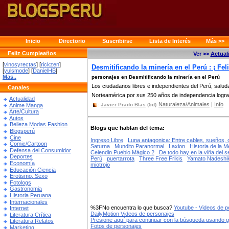
Inicio
Directorio
Suscribirse
Lista de Interés
Más >>
Feliz Cumpleaños
Ver >>
Actual
[
vinosyrectas
] [
rickzen
]
Desmitificando la minería en el Perú : ¡ Fe
[
yulsmode
] [
DanielHB
]
Mas..
personajes en Desmitificando la minería en el Perú
Los ciudadanos libres e independientes del Perú, salud
Canales
Norteamérica por sus 250 años de independencia lograd
Actualidad
Naturaleza/Animales
|
Info
Javier Prado Blas
(5d)
Anime Manga
Arte/Cultura
Autos
Belleza Modas Fashion
Blogs que hablan del tema:
Blogsperú
Cine
Ingreso Libre
Luna antagonica: Entre cables, sueños, 
Comic/Cartoon
Saturna
Mundito Paranormal
Laxion
Historia de la 
Defensa del Consumidor
Celendin Pueblo Mágico 2
De todo hay en la viña del se
Deportes
Perú
puertarrota
Three Free Frikis
Yamato Nadeshik
Economía
miotrojo
Educación Ciencia
Erotismo, Sexo
Fotologs
Gastronomia
Historia Peruana
Internacionales
%3FNo encuentra lo que busca?
Youtube - Videos de p
Internet
DailyMotion Videos de personajes
Literatura Crítica
Presione aquí para continuar con la búsqueda usando 
Literatura Relatos
Fotos de personajes
Marketing