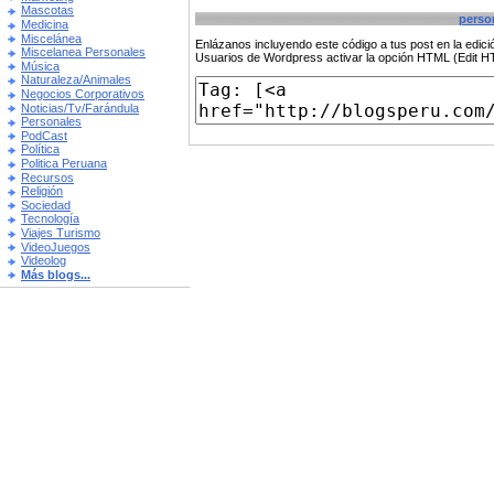
Mascotas
perso
Medicina
Miscelánea
Enlázanos incluyendo este código a tus post en la edi
Miscelanea Personales
Usuarios de Wordpress activar la opción HTML (Edit 
Música
Naturaleza/Animales
Negocios Corporativos
Noticias/Tv/Farándula
Personales
PodCast
Política
Politica Peruana
Recursos
Religión
Sociedad
Tecnología
Viajes Turismo
VideoJuegos
Videolog
Más blogs...