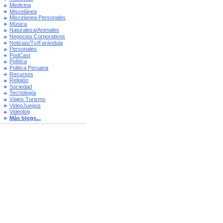
Medicina
Miscelánea
Miscelanea Personales
Música
Naturaleza/Animales
Negocios Corporativos
Noticias/Tv/Farándula
Personales
PodCast
Política
Politica Peruana
Recursos
Religión
Sociedad
Tecnología
Viajes Turismo
VideoJuegos
Videolog
Más blogs...