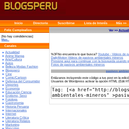
Inicio
Directorio
Suscribirse
Lista de Interés
Más >>
Feliz Cumpleaños
Ver >>
Actual
[No hay coindidencias]
Mas..
Canales
Actualidad
%3FNo encuentra lo que busca?
Youtube - Videos de p
Anime Manga
DailyMotion Videos de pasivos ambientales mineros
Arte/Cultura
Presione aquí para continuar con la búsqueda usando 
Autos
Fotos de pasivos ambientales mineros
Belleza Modas Fashion
Blogsperú
pasivos ambien
Cine
Comic/Cartoon
Enlázanos incluyendo este código a tus post en la edi
Defensa del Consumidor
Usuarios de Wordpress activar la opción HTML (Edit 
Deportes
Economía
Educación Ciencia
Erotismo, Sexo
Fotologs
Gastronomia
Historia Peruana
Internacionales
Internet
Literatura Crítica
Literatura Relatos
Marketing
Mascotas