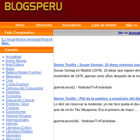
Inicio
Directorio
Suscribirse
Lista de Interés
Más >>
Feliz Cumpleaños
Ver >>
Actual
[
La Mula
] [
Kelvin Almeida
] [
Pedrin
]
Mas..
Canales
Actualidad
Anime Manga
Arte/Cultura
Siente Trujillo : Susan Sontag: 10 ideas vigentes para
Autos
Susan Sontag en Madrid (1978): 10 ideas que siguen desaf
Belleza Modas Fashion
noviembre de 1978, apenas unos años después de la mue
Blogsperú
Cine
Comic/Cartoon
guernicasun() - Noticias/Tv/Farándula
Defensa del Consumidor
Deportes
Economía
Siente Trujillo : Piel de la palabra: a propósito del d
Educación Ciencia
Erotismo, Sexo
Lo diré sin reservar la modestia: yo me hice poeta el dí
Fotologs
arte de mi tío Tito Vilcapoma. Era el primero de mayo ...
Gastronomia
Historia Peruana
Internacionales
guernicasun(4d) - Noticias/Tv/Farándula
Internet
Literatura Crítica
Literatura Relatos
Marketing
Mascotas