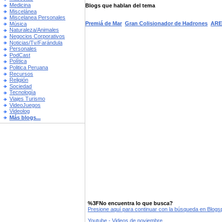
Medicina
Blogs que hablan del tema
Miscelánea
Miscelanea Personales
Premiá de Mar
Gran Colisionador de Hadrones
ARE
Música
Naturaleza/Animales
Negocios Corporativos
Noticias/Tv/Farándula
Personales
PodCast
Política
Politica Peruana
Recursos
Religión
Sociedad
Tecnología
Viajes Turismo
VideoJuegos
Videolog
Más blogs...
%3FNo encuentra lo que busca?
Presione aquí para continuar con la búsqueda en Blog
Youtube - Videos de noviembre