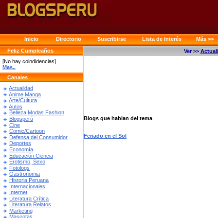
Inicio
Directorio
Suscribirse
Lista de Interés
Más >>
Feliz Cumpleaños
Ver >>
Actual
[No hay coindidencias]
Mas..
Canales
Actualidad
Anime Manga
Arte/Cultura
Autos
Belleza Modas Fashion
Blogs que hablan del tema
Blogsperú
Cine
Comic/Cartoon
Feriado en el Sol
Defensa del Consumidor
Deportes
Economía
Educación Ciencia
Erotismo, Sexo
Fotologs
Gastronomia
Historia Peruana
Internacionales
Internet
Literatura Crítica
Literatura Relatos
Marketing
Mascotas