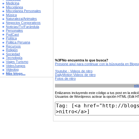
Medicina
Miscelánea
Miscelanea Personales
Música
Naturaleza/Animales
Negocios Corporativos
Noticias/Tv/Farándula
Personales
PodCast
Política
Politica Peruana
Recursos
Religión
Sociedad
Tecnología
%3FNo encuentra lo que busca?
Viajes Turismo
Presione aquí para continuar con la búsqueda en Blog
VideoJuegos
Videolog
Youtube - Videos de nitro
Más blogs...
DailyMotion Videos de nitro
Fotos de nitro
nit
Enlázanos incluyendo este código a tus post en la edi
Usuarios de Wordpress activar la opción HTML (Edit 