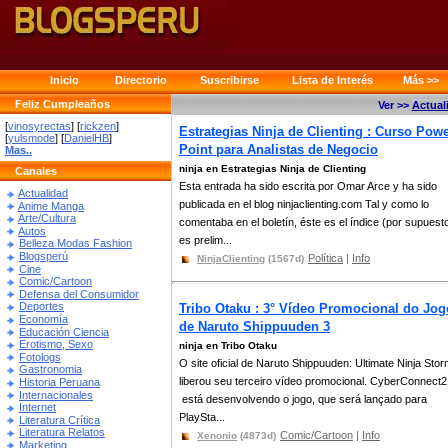
Inicio
Directorio
Suscribirse
Lista de Interés
Más >>
Feliz Cumpleaños
Ver >>
Actual
[
vinosyrectas
] [
rickzen
]
Estrategias Ninja de Clienting : Curso Pow
[
yulsmode
] [
DanielHB
]
Point para Analistas de Negocio
Mas..
ninja en Estrategias Ninja de Clienting
Canales
Esta entrada ha sido escrita por Omar Arce y ha sido
Actualidad
publicada en el blog ninjaclienting.com Tal y como lo
Anime Manga
Arte/Cultura
comentaba en el boletín, éste es el índice (por supuest
Autos
es prelim...
Belleza Modas Fashion
Blogsperú
Política
|
Info
NinjaClienting
(1567d)
Cine
Comic/Cartoon
Defensa del Consumidor
Deportes
Tribo Otaku : 3° Vídeo Promocional do Jog
Economía
de Naruto Shippuuden 3
Educación Ciencia
Erotismo, Sexo
ninja en Tribo Otaku
Fotologs
O site oficial de Naruto Shippuuden: Ultimate Ninja Stor
Gastronomia
liberou seu terceiro vídeo promocional. CyberConnect2
Historia Peruana
Internacionales
está desenvolvendo o jogo, que será lançado para
Internet
PlaySta...
Literatura Crítica
Literatura Relatos
Comic/Cartoon
|
Info
Xenonio
(4873d)
Marketing