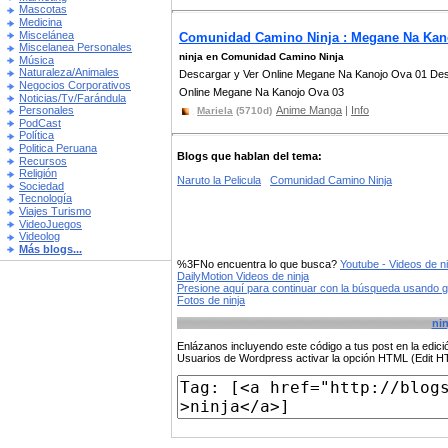
Mascotas
Medicina
Miscelánea
Comunidad Camino Ninja : Megane Na Kano
Miscelanea Personales
ninja en Comunidad Camino Ninja
Música
Naturaleza/Animales
Descargar y Ver Online Megane Na Kanojo Ova 01 Des
Negocios Corporativos
Online Megane Na Kanojo Ova 03
Noticias/Tv/Farándula
Anime Manga
|
Info
Personales
Mariela
(5710d)
PodCast
Política
Politica Peruana
Blogs que hablan del tema:
Recursos
Religión
Naruto la Pelicula
Comunidad Camino Ninja
Sociedad
Tecnología
Viajes Turismo
VideoJuegos
Videolog
Más blogs...
%3FNo encuentra lo que busca?
Youtube - Videos de ni
DailyMotion Videos de ninja
Presione aquí para continuar con la búsqueda usando 
Fotos de ninja
nin
Enlázanos incluyendo este código a tus post en la edi
Usuarios de Wordpress activar la opción HTML (Edit 