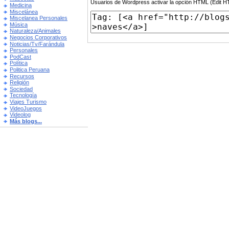
Usuarios de Wordpress activar la opción HTML (Edit 
Medicina
Miscelánea
Miscelanea Personales
Música
Naturaleza/Animales
Negocios Corporativos
Noticias/Tv/Farándula
Personales
PodCast
Política
Politica Peruana
Recursos
Religión
Sociedad
Tecnología
Viajes Turismo
VideoJuegos
Videolog
Más blogs...