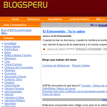
Inicio
Directorio
Suscribirse
Lista de Interés
Más >>
Feliz Cumpleaños
Ver >>
Actual
[
jhony
] [
ElPrincipePerdido
]
El Entrometido : Ya lo sabes
Mas..
naves en El Entrometido
Canales
Cuando la mar es borrasca, cuando te nombra la sombr
Actualidad
nos cierran la tasca de la esperanza y el cuento sospech
Anime Manga
Noticias/Tv/Farándula
|
Inf
José Luis Mejía
(4396d)
Arte/Cultura
Autos
Belleza Modas Fashion
Blogsperú
Blogs que hablan del tema:
Cine
Comic/Cartoon
Cronicas de Malanoche
Planeta Gadget
Defensa del Consumidor
Deportes
Economía
Educación Ciencia
Erotismo, Sexo
Fotologs
Gastronomia
%3FNo encuentra lo que busca?
Youtube - Videos de 
Historia Peruana
DailyMotion Videos de naves
Presione aquí para continuar con la búsqueda usando 
Internacionales
Fotos de naves
Internet
Literatura Crítica
nav
Literatura Relatos
Marketing
Enlázanos incluyendo este código a tus post en la edi
Mascotas