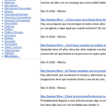
Medicina
muchos de ellos con un noviazgo que nunca debió haber l
Miscelánea
Miscelanea Personales
Max D.(52d) - Música
Música
Naturaleza/Animales
Negocios Corporativos
Max Damian Blog : ¿Cómo tener una iglesia llena de 
Noticias/Tv/Farándula
Personales
Hay una pregunta que me persigue en todos estos años 
PodCast
en una iglesia y sigan igual que cuando entraron? No me 
Política
Politica Peruana
Recursos
Max D.(52d) - Música
Religión
Sociedad
Tecnología
Max Damian Blog : ¿Qué hacer cuando los padres n
Viajes Turismo
Sebastián tiene 24 años, lleva dos años saliendo con And
VideoJuegos
Videolog
convencido de que Andrea es la persona con quien quier
Más blogs...
Max D.(52d) - Música
Max Damian Blog : 12 Falsas verdades que la pornogr
Hay adicciones que esclavizan el cuerpo y adicciones qu
exageración decir que estamos frente a una de las crisi..
Max D.(52d) - Música
Max Damian Blog : Cómo la pornografía destruye tu
Probablemente llegaste a este artículo porque algo no es
eso tiene algo que ver con la frialdad que sientes h...