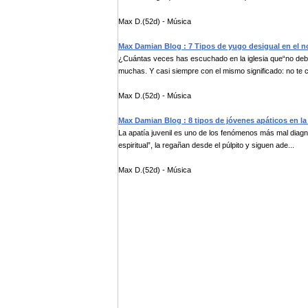
Max D.(52d) - Música
Max Damian Blog : 7 Tipos de yugo desigual en el n
¿Cuántas veces has escuchado en la iglesia que“no debe
muchas. Y casi siempre con el mismo significado: no te c
Max D.(52d) - Música
Max Damian Blog : 8 tipos de jóvenes apáticos en la i
La apatía juvenil es uno de los fenómenos más mal diagnos
espiritual”, la regañan desde el púlpito y siguen ade...
Max D.(52d) - Música