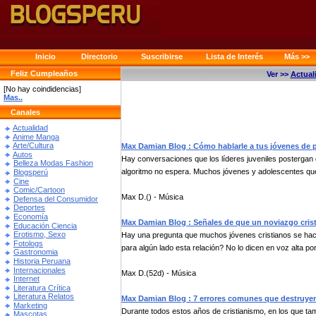
Inicio
Directorio
Suscribirse
Lista de Interés
Más >>
Feliz Cumpleaños
Ver >>
Actual
[No hay coindidencias]
Mas..
Canales
Actualidad
Anime Manga
Arte/Cultura
Max Damian Blog : Cómo hablarle a tus jóvenes de p
Autos
Hay conversaciones que los líderes juveniles postergan 
Belleza Modas Fashion
algoritmo no espera. Muchos jóvenes y adolescentes que
Blogsperú
Cine
Comic/Cartoon
Max D.() - Música
Defensa del Consumidor
Deportes
Economía
Max Damian Blog : Señales de que un noviazgo crist
Educación Ciencia
Erotismo, Sexo
Hay una pregunta que muchos jóvenes cristianos se hac
Fotologs
para algún lado esta relación? No lo dicen en voz alta por.
Gastronomia
Historia Peruana
Internacionales
Max D.(52d) - Música
Internet
Literatura Crítica
Literatura Relatos
Max Damian Blog : 7 errores comunes que destruyen
Marketing
Durante todos estos años de cristianismo, en los que tam
Mascotas