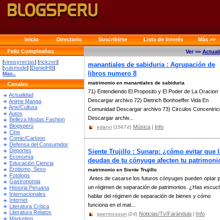
Inicio
Directorio
Suscribirse
Lista de Interés
Más >>
Feliz Cumpleaños
Ver >>
Actual
[
vinosyrectas
] [
rickzen
]
manantiales de sabiduria : Agrupación de
[
yulsmode
] [
DanielHB
]
libros numero 8
Mas..
matrimonio en manantiales de sabiduria
Canales
71) Entendiendo El Proposito y El Poder de La Oracion
Actualidad
Descargar archivo 72) Dietrich Bonhoeffer Vida En
Anime Manga
Arte/Cultura
Comunidad Descargar archivo 73) Circulos Concentric
Autos
Descargar archiv...
Belleza Modas Fashion
Blogsperú
Música
|
Info
edarvi
(1567d)
Cine
Comic/Cartoon
Defensa del Consumidor
Deportes
Siente Trujillo : Sunarp: ¿cómo evitar que 
Economía
deudas de tu cónyuge afecten tu patrimoni
Educación Ciencia
Erotismo, Sexo
matrimonio en Siente Trujillo
Fotologs
Antes de casarse los futuros cónyuges pueden optar 
Gastronomia
un régimen de separación de patrimonios. ¿Has escuc
Historia Peruana
Internacionales
hablar del régimen de separación de bienes y cómo
Internet
funciona en el mat...
Literatura Crítica
Literatura Relatos
Noticias/Tv/Farándula
|
Info
guernicasun
(2d)
Marketing