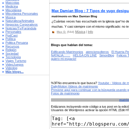
Mascotas
Medicina
Miscelánea
Max Damian Blog : 7 Tipos de yugo desigua
Miscelanea Personales
matrimonio en Max Damian Blog
Música
Naturaleza/Animales
¿Cuántas veces has escuchado en la iglesia que“no de
Negocios Corporativos
muchas. Y casi siempre con el mismo significado: no te 
Noticias/Tv/Farándula
Música
|
Info
Personales
Max D.
(54d)
PodCast
Política
Politica Peruana
Blogs que hablan del tema:
Recursos
Religión
Edificando Matrimonios
atencionsolteros
El Huerta Pe
Sociedad
NATALIA::::::::
HELGA ON LINE
SimonBlog
Felices 
Tecnología
quiero mi espacio!
Viajes Turismo
VideoJuegos
Videolog
Más blogs...
%3FNo encuentra lo que busca?
Youtube - Videos de m
DailyMotion Videos de matrimonio
Presione aquí para continuar con la búsqueda usando 
Fotos de matrimonio
matri
Enlázanos incluyendo este código a tus post en la edi
Usuarios de Wordpress activar la opción HTML (Edit 