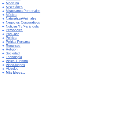
Medicina
Miscelánea
Miscelanea Personales
Música
Naturaleza/Animales
Negocios Corporativos
Noticias/Tv/Farándula
Personales
PodCast
Política
Politica Peruana
Recursos
Religión
Sociedad
Tecnología
Viajes Turismo
VideoJuegos
Videolog
Más blogs...