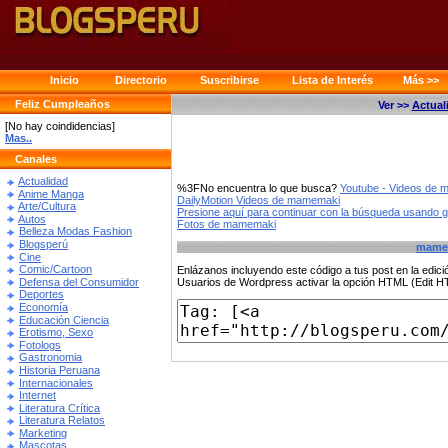
Inicio
Directorio
Suscribirse
Lista de Interés
Más >>
Feliz Cumpleaños
Ver >>
Actual
[No hay coindidencias]
Mas..
Canales
Actualidad
%3FNo encuentra lo que busca?
Youtube - Videos de
Anime Manga
DailyMotion Videos de mamemaki
Arte/Cultura
Presione aquí para continuar con la búsqueda usando 
Autos
Fotos de mamemaki
Belleza Modas Fashion
Blogsperú
mame
Cine
Comic/Cartoon
Enlázanos incluyendo este código a tus post en la edi
Defensa del Consumidor
Usuarios de Wordpress activar la opción HTML (Edit 
Deportes
Economía
Educación Ciencia
Erotismo, Sexo
Fotologs
Gastronomia
Historia Peruana
Internacionales
Internet
Literatura Crítica
Literatura Relatos
Marketing
Mascotas