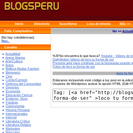
Inicio
Directorio
Suscribirse
Lista de Interés
Más >>
Feliz Cumpleaños
Ver >>
Actual
[No hay coindidencias]
Mas..
Canales
Actualidad
%3FNo encuentra lo que busca?
Youtube - Videos de l
Anime Manga
DailyMotion Videos de loco tu forma de ser
Arte/Cultura
Presione aquí para continuar con la búsqueda usando 
Autos
Fotos de loco tu forma de ser
Belleza Modas Fashion
Blogsperú
loco tu fo
Cine
Comic/Cartoon
Enlázanos incluyendo este código a tus post en la edi
Defensa del Consumidor
Usuarios de Wordpress activar la opción HTML (Edit 
Deportes
Economía
Educación Ciencia
Erotismo, Sexo
Fotologs
Gastronomia
Historia Peruana
Internacionales
Internet
Literatura Crítica
Literatura Relatos
Marketing
Mascotas