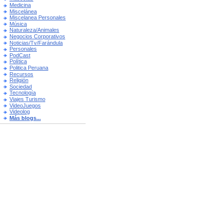
Medicina
Miscelánea
Miscelanea Personales
Música
Naturaleza/Animales
Negocios Corporativos
Noticias/Tv/Farándula
Personales
PodCast
Política
Politica Peruana
Recursos
Religión
Sociedad
Tecnología
Viajes Turismo
VideoJuegos
Videolog
Más blogs...