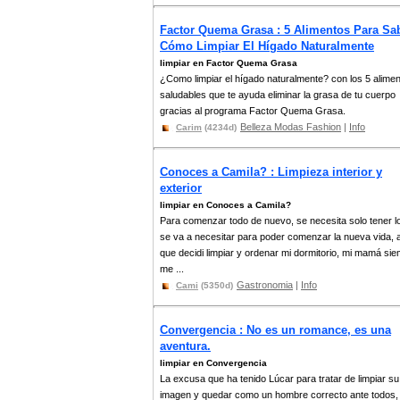
Factor Quema Grasa : 5 Alimentos Para Sa
Cómo Limpiar El Hígado Naturalmente
limpiar en Factor Quema Grasa
¿Como limpiar el hígado naturalmente? con los 5 alime
saludables que te ayuda eliminar la grasa de tu cuerpo
gracias al programa Factor Quema Grasa.
Belleza Modas Fashion
|
Info
Carim
(4234d)
Conoces a Camila? : Limpieza interior y
exterior
limpiar en Conoces a Camila?
Para comenzar todo de nuevo, se necesita solo tener l
se va a necesitar para poder comenzar la nueva vida, 
que decidi limpiar y ordenar mi dormitorio, mi mamá si
me ...
Gastronomia
|
Info
Cami
(5350d)
Convergencia : No es un romance, es una
aventura.
limpiar en Convergencia
La excusa que ha tenido Lúcar para tratar de limpiar su
imagen y quedar como un hombre correcto ante todos,