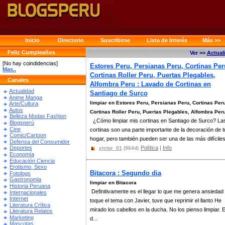
Inicio
Directorio
Suscribirse
Lista de Interés
Más >>
Feliz Cumpleaños
Ver >>
Actual
[No hay coindidencias]
Estores Peru, Persianas Peru, Cortinas Per
Mas..
Cortinas Roller Peru, Puertas Plegables,
Canales
Alfombra Peru : Lavado de Cortinas en
Actualidad
Santiago de Surco
Anime Manga
limpiar en Estores Peru, Persianas Peru, Cortinas Per
Arte/Cultura
Autos
Cortinas Roller Peru, Puertas Plegables, Alfombra Per
Belleza Modas Fashion
¿Cómo limpiar mis cortinas en Santiago de Surco? La
Blogsperú
Cine
cortinas son una parte importante de la decoración de t
Comic/Cartoon
hogar, pero también pueden ser una de las más difíciles 
Defensa del Consumidor
Política
|
Info
Deportes
victor_01
(964d)
Economía
Educación Ciencia
Erotismo, Sexo
Bitacora : Segundo dia
Fotologs
Gastronomia
limpiar en Bitacora
Historia Peruana
Definitivamente es el llegar lo que me genera ansieda
Internacionales
Internet
toque el tema con Javier, tuve que reprimir el llanto He
Literatura Crítica
mirado los cabellos en la ducha. No los pienso limpiar. 
Literatura Relatos
Marketing
d...
Mascotas