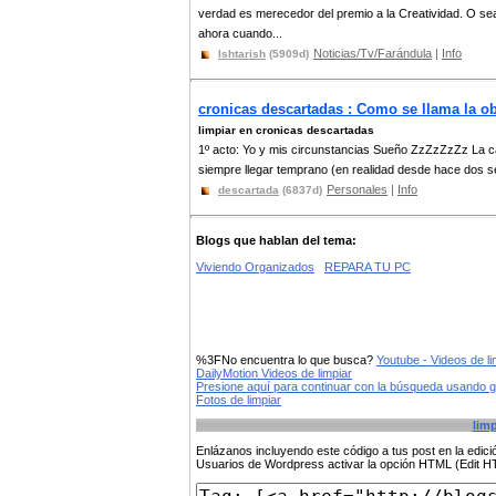
verdad es merecedor del premio a la Creatividad. O se
ahora cuando...
Noticias/Tv/Farándula
|
Info
Ishtarish
(5909d)
cronicas descartadas : Como se llama la o
limpiar en cronicas descartadas
1º acto: Yo y mis circunstancias Sueño ZzZzZzZz La 
siempre llegar temprano (en realidad desde hace dos 
Personales
|
Info
descartada
(6837d)
Blogs que hablan del tema:
Viviendo Organizados
REPARA TU PC
%3FNo encuentra lo que busca?
Youtube - Videos de li
DailyMotion Videos de limpiar
Presione aquí para continuar con la búsqueda usando 
Fotos de limpiar
limp
Enlázanos incluyendo este código a tus post en la edi
Usuarios de Wordpress activar la opción HTML (Edit 