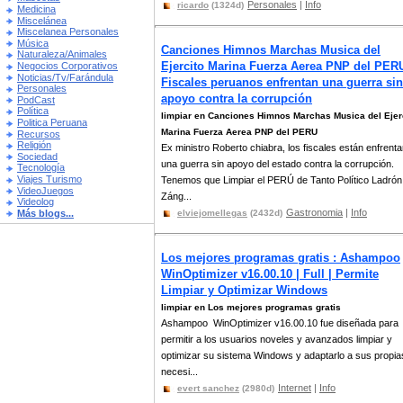
Personales
|
Info
ricardo
(1324d)
Medicina
Miscelánea
Miscelanea Personales
Música
Canciones Himnos Marchas Musica del
Naturaleza/Animales
Ejercito Marina Fuerza Aerea PNP del PERU
Negocios Corporativos
Noticias/Tv/Farándula
Fiscales peruanos enfrentan una guerra sin
Personales
apoyo contra la corrupción
PodCast
Política
limpiar en Canciones Himnos Marchas Musica del Ejer
Politica Peruana
Marina Fuerza Aerea PNP del PERU
Recursos
Religión
Ex ministro Roberto chiabra, los fiscales están enfrent
Sociedad
una guerra sin apoyo del estado contra la corrupción.
Tecnología
Viajes Turismo
Tenemos que Limpiar el PERÚ de Tanto Político Ladrón
VideoJuegos
Záng...
Videolog
Gastronomia
|
Info
Más blogs...
elviejomellegas
(2432d)
Los mejores programas gratis : Ashampoo
WinOptimizer v16.00.10 | Full | Permite
Limpiar y Optimizar Windows
limpiar en Los mejores programas gratis
Ashampoo WinOptimizer v16.00.10 fue diseñada para
permitir a los usuarios noveles y avanzados limpiar y
optimizar su sistema Windows y adaptarlo a sus propia
necesi...
Internet
|
Info
evert sanchez
(2980d)