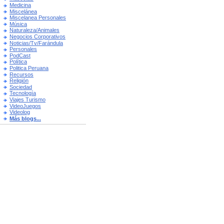
Medicina
Miscelánea
Miscelanea Personales
Música
Naturaleza/Animales
Negocios Corporativos
Noticias/Tv/Farándula
Personales
PodCast
Política
Politica Peruana
Recursos
Religión
Sociedad
Tecnología
Viajes Turismo
VideoJuegos
Videolog
Más blogs...