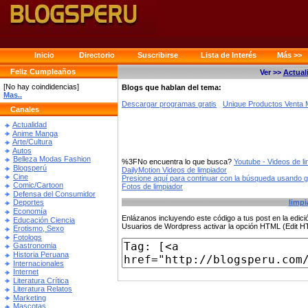
Inicio
Directorio
Suscribirse
Lista de Interés
Más >>
Feliz Cumpleaños
Ver >>
Actual
[No hay coindidencias]
Blogs que hablan del tema:
Mas..
Descargar programas gratis
Unique Productos Venta 
Canales
Actualidad
Anime Manga
Arte/Cultura
Autos
Belleza Modas Fashion
%3FNo encuentra lo que busca?
Youtube - Videos de l
Blogsperú
DailyMotion Videos de limpiador
Cine
Presione aquí para continuar con la búsqueda usando 
Comic/Cartoon
Fotos de limpiador
Defensa del Consumidor
limpi
Deportes
Economía
Enlázanos incluyendo este código a tus post en la edi
Educación Ciencia
Usuarios de Wordpress activar la opción HTML (Edit 
Erotismo, Sexo
Fotologs
Gastronomia
Historia Peruana
Internacionales
Internet
Literatura Crítica
Literatura Relatos
Marketing
Mascotas