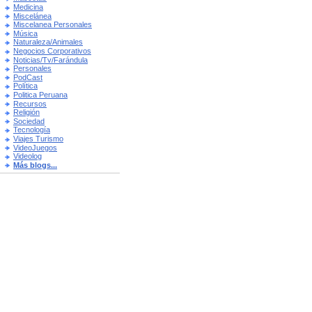
Medicina
Miscelánea
Miscelanea Personales
Música
Naturaleza/Animales
Negocios Corporativos
Noticias/Tv/Farándula
Personales
PodCast
Política
Politica Peruana
Recursos
Religión
Sociedad
Tecnología
Viajes Turismo
VideoJuegos
Videolog
Más blogs...