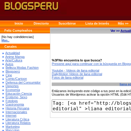
Inicio
Directorio
Suscribirse
Lista de Interés
Más >>
Feliz Cumpleaños
Ver >>
Actual
[No hay coindidencias]
Mas..
Canales
Actualidad
Anime Manga
%3FNo encuentra lo que busca?
Arte/Cultura
Presione aquí para continuar con la búsqueda en Blog
Autos
Belleza Modas Fashion
Youtube - Videos de liana editorial
Blogsperú
DailyMotion Videos de liana editorial
Cine
Fotos de liana editorial
Comic/Cartoon
Defensa del Consumidor
liana ed
Deportes
Economía
Enlázanos incluyendo este código a tus post en la edi
Educación Ciencia
Usuarios de Wordpress activar la opción HTML (Edit 
Erotismo, Sexo
Fotologs
Gastronomia
Historia Peruana
Internacionales
Internet
Literatura Crítica
Literatura Relatos
Marketing
Mascotas