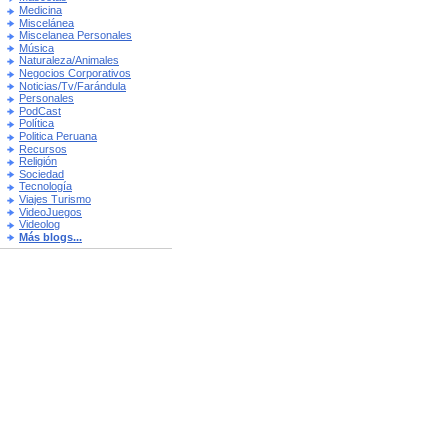
Medicina
Miscelánea
Miscelanea Personales
Música
Naturaleza/Animales
Negocios Corporativos
Noticias/Tv/Farándula
Personales
PodCast
Política
Politica Peruana
Recursos
Religión
Sociedad
Tecnología
Viajes Turismo
VideoJuegos
Videolog
Más blogs...