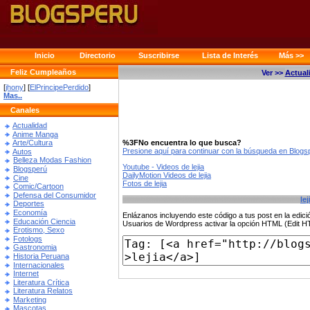
Inicio
Directorio
Suscribirse
Lista de Interés
Más >>
Feliz Cumpleaños
Ver >>
Actual
[
jhony
] [
ElPrincipePerdido
]
Mas..
Canales
Actualidad
Anime Manga
%3FNo encuentra lo que busca?
Arte/Cultura
Presione aquí para continuar con la búsqueda en Blog
Autos
Belleza Modas Fashion
Youtube - Videos de lejia
Blogsperú
DailyMotion Videos de lejia
Cine
Fotos de lejia
Comic/Cartoon
Defensa del Consumidor
lej
Deportes
Economía
Enlázanos incluyendo este código a tus post en la edi
Educación Ciencia
Usuarios de Wordpress activar la opción HTML (Edit 
Erotismo, Sexo
Fotologs
Gastronomia
Historia Peruana
Internacionales
Internet
Literatura Crítica
Literatura Relatos
Marketing
Mascotas