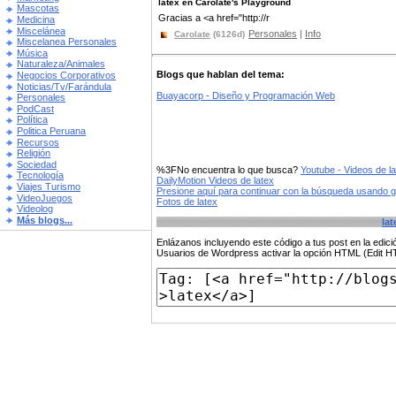
latex en Carolate's Playground
Mascotas
Gracias a <a href="http://r
Medicina
Miscelánea
Personales
|
Info
Carolate
(6126d)
Miscelanea Personales
Música
Naturaleza/Animales
Blogs que hablan del tema:
Negocios Corporativos
Noticias/Tv/Farándula
Buayacorp - Diseño y Programación Web
Personales
PodCast
Política
Politica Peruana
Recursos
Religión
Sociedad
%3FNo encuentra lo que busca?
Youtube - Videos de l
Tecnología
DailyMotion Videos de latex
Viajes Turismo
Presione aquí para continuar con la búsqueda usando 
VideoJuegos
Fotos de latex
Videolog
Más blogs...
lat
Enlázanos incluyendo este código a tus post en la edi
Usuarios de Wordpress activar la opción HTML (Edit 