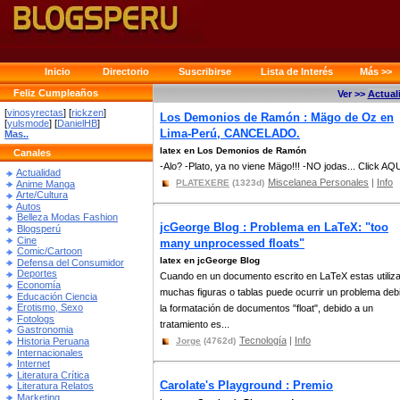
Inicio
Directorio
Suscribirse
Lista de Interés
Más >>
Feliz Cumpleaños
Ver >>
Actual
[
vinosyrectas
] [
rickzen
]
Los Demonios de Ramón : Mägo de Oz en
[
yulsmode
] [
DanielHB
]
Lima-Perú, CANCELADO.
Mas..
latex en Los Demonios de Ramón
Canales
-Alo? -Plato, ya no viene Mägo!!! -NO jodas... Click AQ
Actualidad
Miscelanea Personales
|
Info
PLATEXERE
(1323d)
Anime Manga
Arte/Cultura
Autos
Belleza Modas Fashion
jcGeorge Blog : Problema en LaTeX: "too
Blogsperú
Cine
many unprocessed floats"
Comic/Cartoon
latex en jcGeorge Blog
Defensa del Consumidor
Deportes
Cuando en un documento escrito en LaTeX estas utiliz
Economía
muchas figuras o tablas puede ocurrir un problema deb
Educación Ciencia
Erotismo, Sexo
la formatación de documentos "float", debido a un
Fotologs
tratamiento es...
Gastronomia
Tecnología
|
Info
Historia Peruana
Jorge
(4762d)
Internacionales
Internet
Literatura Crítica
Carolate's Playground : Premio
Literatura Relatos
Marketing