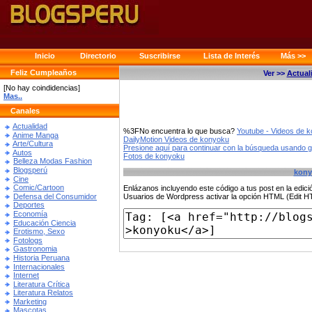
Inicio
Directorio
Suscribirse
Lista de Interés
Más >>
Feliz Cumpleaños
Ver >>
Actual
[No hay coindidencias]
Mas..
Canales
Actualidad
%3FNo encuentra lo que busca?
Youtube - Videos de 
Anime Manga
DailyMotion Videos de konyoku
Arte/Cultura
Presione aquí para continuar con la búsqueda usando 
Autos
Fotos de konyoku
Belleza Modas Fashion
Blogsperú
kony
Cine
Comic/Cartoon
Enlázanos incluyendo este código a tus post en la edi
Defensa del Consumidor
Usuarios de Wordpress activar la opción HTML (Edit 
Deportes
Economía
Educación Ciencia
Erotismo, Sexo
Fotologs
Gastronomia
Historia Peruana
Internacionales
Internet
Literatura Crítica
Literatura Relatos
Marketing
Mascotas