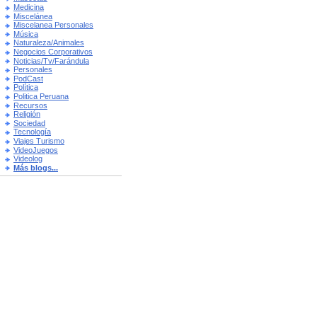
Medicina
Miscelánea
Miscelanea Personales
Música
Naturaleza/Animales
Negocios Corporativos
Noticias/Tv/Farándula
Personales
PodCast
Política
Politica Peruana
Recursos
Religión
Sociedad
Tecnología
Viajes Turismo
VideoJuegos
Videolog
Más blogs...