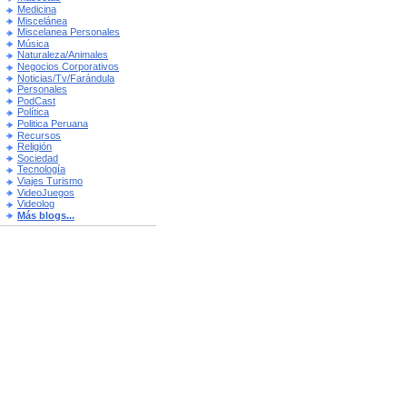
Medicina
Miscelánea
Miscelanea Personales
Música
Naturaleza/Animales
Negocios Corporativos
Noticias/Tv/Farándula
Personales
PodCast
Política
Politica Peruana
Recursos
Religión
Sociedad
Tecnología
Viajes Turismo
VideoJuegos
Videolog
Más blogs...