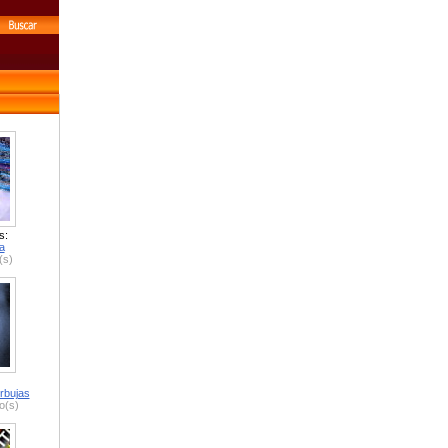
s:
a
(s)
rbujas
o(s)