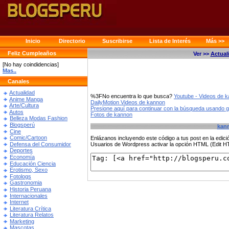
Inicio
Directorio
Suscribirse
Lista de Interés
Más >>
Feliz Cumpleaños
Ver >>
Actual
[No hay coindidencias]
Mas..
Canales
Actualidad
%3FNo encuentra lo que busca?
Youtube - Videos de 
Anime Manga
DailyMotion Videos de kannon
Arte/Cultura
Presione aquí para continuar con la búsqueda usando 
Autos
Fotos de kannon
Belleza Modas Fashion
Blogsperú
kan
Cine
Comic/Cartoon
Enlázanos incluyendo este código a tus post en la edi
Defensa del Consumidor
Usuarios de Wordpress activar la opción HTML (Edit 
Deportes
Economía
Educación Ciencia
Erotismo, Sexo
Fotologs
Gastronomia
Historia Peruana
Internacionales
Internet
Literatura Crítica
Literatura Relatos
Marketing
Mascotas