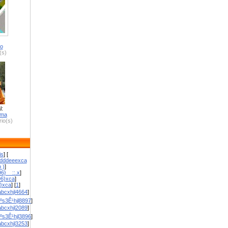
ro
(s)
l:
zma
io(s)
is
] [
dddeeexca
 )
]
6}__::.x
]
96}xca
]
}}xca
] [
1
]
bcxhjl4664
]
ºs3Ê¹hjl8897
]
bcxhjl2089
]
ºs3Ê¹hjl3896
]
bcxhjl3253
]