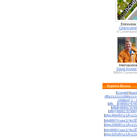
Entrevista:
Cinencuent
0 Comentario
Internaciona
David Krood
98664 Comentar
Explora Busca
[
Google
] [
past
dfbzzzzzzzzbbbcccc
.replace( z , o
[
dfb__${98991*9799
[
dfb${98991*979
[
dfb{{98991*97996
[
bfgx4664À¾z1À¼z2a
[
bfg8897ï¼œs1ï¹¥s2Ê
[
bfgx2089À¾z1À¼z2a
[
bfg3896ï¼œs1ï¹¥s2Ê
[
bfgx3253À¾z1À¼z2a