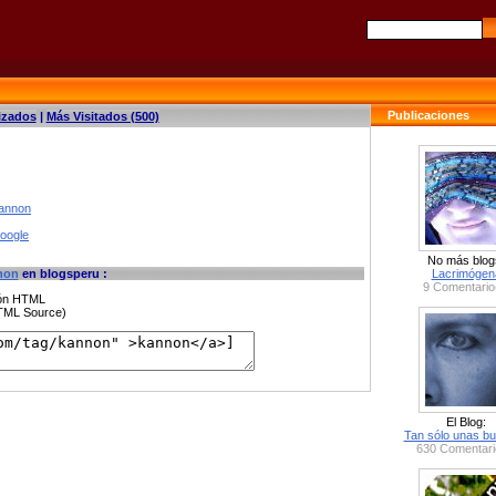
Publicaciones
izados
|
Más Visitados (500)
kannon
google
No más blog
non
en blogsperu :
Lacrimógen
9 Comentario
ción HTML
HTML Source)
El Blog:
Tan sólo unas bu
630 Comentari