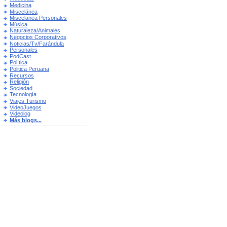
Medicina
Miscelánea
Miscelanea Personales
Música
Naturaleza/Animales
Negocios Corporativos
Noticias/Tv/Farándula
Personales
PodCast
Política
Politica Peruana
Recursos
Religión
Sociedad
Tecnología
Viajes Turismo
VideoJuegos
Videolog
Más blogs...