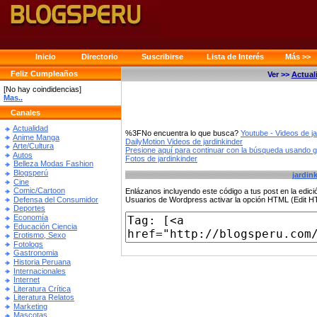
Inicio
Directorio
Suscribirse
Lista de Interés
Más >>
Feliz Cumpleaños
Ver >>
Actual
[No hay coindidencias]
Mas..
Canales
Actualidad
%3FNo encuentra lo que busca?
Youtube - Videos de ja
Anime Manga
DailyMotion Videos de jardinkinder
Arte/Cultura
Presione aquí para continuar con la búsqueda usando 
Autos
Fotos de jardinkinder
Belleza Modas Fashion
Blogsperú
jardin
Cine
Comic/Cartoon
Enlázanos incluyendo este código a tus post en la edi
Defensa del Consumidor
Usuarios de Wordpress activar la opción HTML (Edit 
Deportes
Economía
Educación Ciencia
Erotismo, Sexo
Fotologs
Gastronomia
Historia Peruana
Internacionales
Internet
Literatura Crítica
Literatura Relatos
Marketing
Mascotas