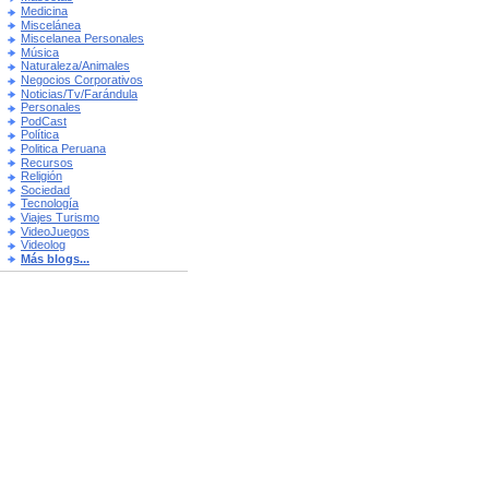
Medicina
Miscelánea
Miscelanea Personales
Música
Naturaleza/Animales
Negocios Corporativos
Noticias/Tv/Farándula
Personales
PodCast
Política
Politica Peruana
Recursos
Religión
Sociedad
Tecnología
Viajes Turismo
VideoJuegos
Videolog
Más blogs...