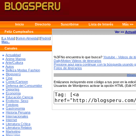
Inicio
Directorio
Suscribirse
Lista de Interés
Más >>
Feliz Cumpleaños
Ver >>
Actual
[
La Mula
] [
Kelvin Almeida
] [
Pedrin
]
Mas..
Canales
Actualidad
%3FNo encuentra lo que busca?
Youtube - Videos de it
Anime Manga
DailyMotion Videos de itinerarios
Arte/Cultura
Presione aquí para continuar con la búsqueda usando 
Autos
Fotos de itinerarios
Belleza Modas Fashion
Blogsperú
itiner
Cine
Comic/Cartoon
Enlázanos incluyendo este código a tus post en la edi
Defensa del Consumidor
Usuarios de Wordpress activar la opción HTML (Edit 
Deportes
Economía
Educación Ciencia
Erotismo, Sexo
Fotologs
Gastronomia
Historia Peruana
Internacionales
Internet
Literatura Crítica
Literatura Relatos
Marketing
Mascotas