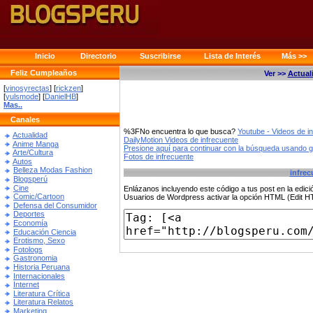
Inicio
Directorio
Suscribirse
Lista de Interés
Más >>
Feliz Cumpleaños
Ver >>
Actual
[
vinosyrectas
] [
rickzen
]
[
yulsmode
] [
DanielHB
]
Mas..
Canales
%3FNo encuentra lo que busca?
Youtube - Videos de i
Actualidad
DailyMotion Videos de infrecuente
Anime Manga
Presione aquí para continuar con la búsqueda usando 
Arte/Cultura
Fotos de infrecuente
Autos
Belleza Modas Fashion
infrec
Blogsperú
Cine
Enlázanos incluyendo este código a tus post en la edi
Comic/Cartoon
Usuarios de Wordpress activar la opción HTML (Edit 
Defensa del Consumidor
Deportes
Economía
Educación Ciencia
Erotismo, Sexo
Fotologs
Gastronomia
Historia Peruana
Internacionales
Internet
Literatura Crítica
Literatura Relatos
Marketing