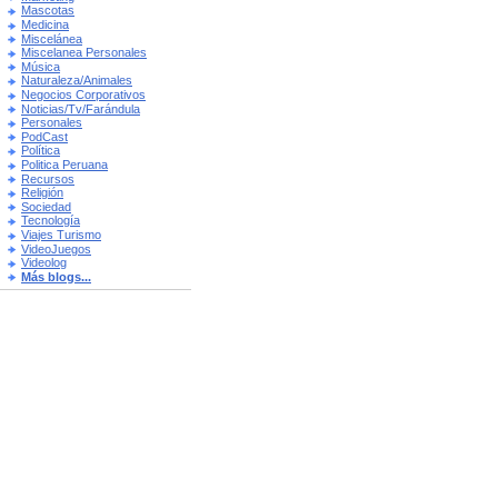
Mascotas
Medicina
Miscelánea
Miscelanea Personales
Música
Naturaleza/Animales
Negocios Corporativos
Noticias/Tv/Farándula
Personales
PodCast
Política
Politica Peruana
Recursos
Religión
Sociedad
Tecnología
Viajes Turismo
VideoJuegos
Videolog
Más blogs...