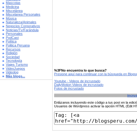
Mascotas
Medicina
Miscelánea
Miscelanea Personales
Música
Naturaleza/Animales
Negocios Corporativos
Noticias/Tv/Farándula
Personales
PodCast
Política
Politica Peruana
Recursos
Religión
Sociedad
Tecnología
Viajes Turismo
VideoJuegos
%3FNo encuentra lo que busca?
Videolog
Presione aquí para continuar con la búsqueda en Blog
Más blogs...
Youtube - Videos de incrustado
DailyMotion Videos de incrustado
Fotos de incrustado
incru
Enlázanos incluyendo este código a tus post en la edi
Usuarios de Wordpress activar la opción HTML (Edit 