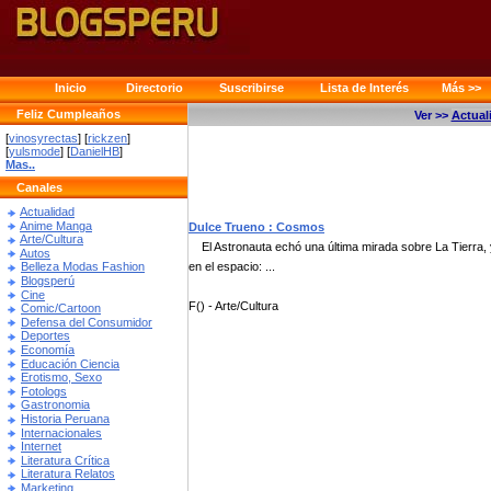
Inicio
Directorio
Suscribirse
Lista de Interés
Más >>
Feliz Cumpleaños
Ver >>
Actual
[
vinosyrectas
] [
rickzen
]
[
yulsmode
] [
DanielHB
]
Mas..
Canales
Actualidad
Anime Manga
Dulce Trueno : Cosmos
Arte/Cultura
El Astronauta echó una última mirada sobre La Tierra, y
Autos
en el espacio: ...
Belleza Modas Fashion
Blogsperú
Cine
F() - Arte/Cultura
Comic/Cartoon
Defensa del Consumidor
Deportes
Economía
Educación Ciencia
Erotismo, Sexo
Fotologs
Gastronomia
Historia Peruana
Internacionales
Internet
Literatura Crítica
Literatura Relatos
Marketing