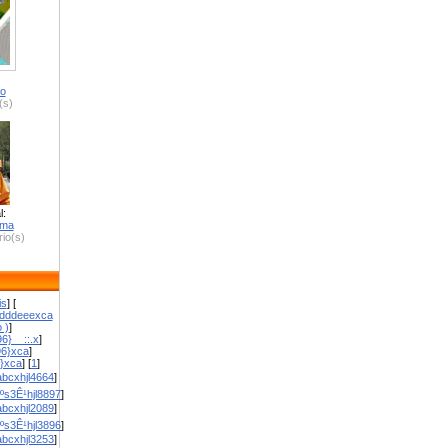
ro
(s)
l:
zma
io(s)
is
] [
dddeeexca
 )
]
6}__::.x
]
96}xca
]
}}xca
] [
1
]
bcxhjl4664
]
ºs3Ê¹hjl8897
]
bcxhjl2089
]
ºs3Ê¹hjl3896
]
bcxhjl3253
]