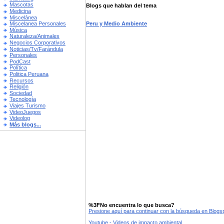
Mascotas
Blogs que hablan del tema
Medicina
Miscelánea
Peru y Medio Ambiente
Miscelanea Personales
Música
Naturaleza/Animales
Negocios Corporativos
Noticias/Tv/Farándula
Personales
PodCast
Política
Politica Peruana
Recursos
Religión
Sociedad
Tecnología
Viajes Turismo
VideoJuegos
Videolog
Más blogs...
%3FNo encuentra lo que busca?
Presione aquí para continuar con la búsqueda en Blog
Youtube - Videos de impacto ambiental