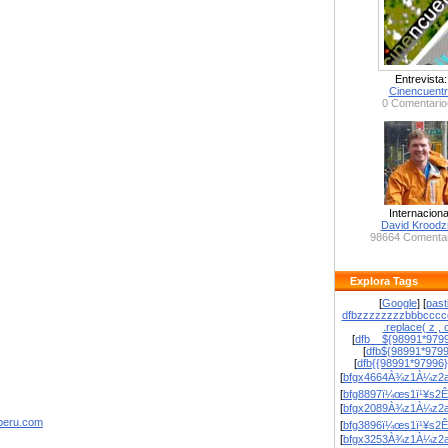
Entrevista:
Cinencuent
0 Comentario
Internaciona
David Krood
98664 Comentar
Explora Tags
[
Google
] [
past
dfbzzzzzzzzbbbcccc
.replace( z , o
[
dfb__${98991*9799
[
dfb${98991*979
[
dfb{{98991*97996
[
bfgx4664À¾z1À¼z2a
[
bfg8897ï¼œs1ï¹¥s2Ê
[
bfgx2089À¾z1À¼z2a
speru.com
[
bfg3896ï¼œs1ï¹¥s2Ê
[
bfgx3253À¾z1À¼z2a