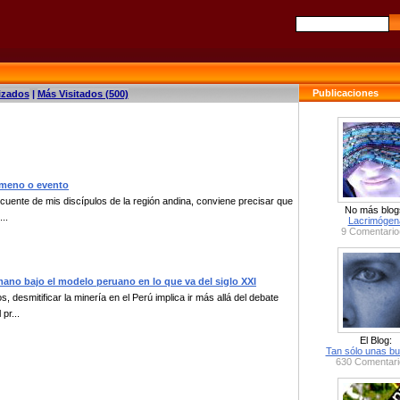
Publicaciones
izados
|
Más Visitados (500)
nómeno o evento
ecuente de mis discípulos de la región andina, conviene precisar que
No más blog
..
Lacrimógen
9 Comentario
umano bajo el modelo peruano en lo que va del siglo XXI
esmitificar la minería en el Perú implica ir más allá del debate
pr...
El Blog:
Tan sólo unas bu
630 Comentari