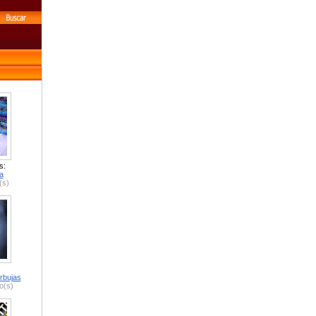
s:
a
(s)
rbujas
o(s)