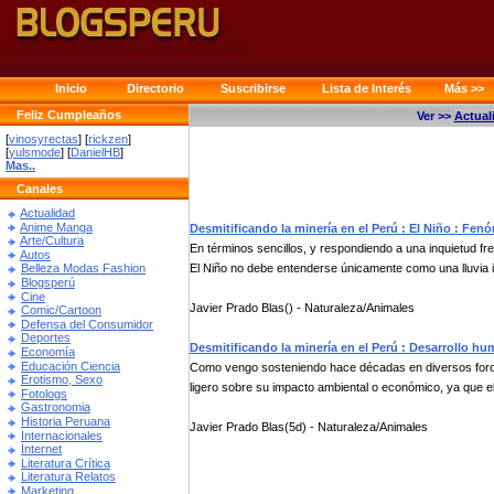
Inicio
Directorio
Suscribirse
Lista de Interés
Más >>
Feliz Cumpleaños
Ver >>
Actual
[
vinosyrectas
] [
rickzen
]
[
yulsmode
] [
DanielHB
]
Mas..
Canales
Actualidad
Anime Manga
Desmitificando la minería en el Perú : El Niño : Fe
Arte/Cultura
En términos sencillos, y respondiendo a una inquietud fr
Autos
El Niño no debe entenderse únicamente como una lluvia i.
Belleza Modas Fashion
Blogsperú
Cine
Javier Prado Blas() - Naturaleza/Animales
Comic/Cartoon
Defensa del Consumidor
Deportes
Desmitificando la minería en el Perú : Desarrollo h
Economía
Educación Ciencia
Como vengo sosteniendo hace décadas en diversos foros, d
Erotismo, Sexo
ligero sobre su impacto ambiental o económico, ya que el 
Fotologs
Gastronomia
Historia Peruana
Javier Prado Blas(5d) - Naturaleza/Animales
Internacionales
Internet
Literatura Crítica
Literatura Relatos
Marketing