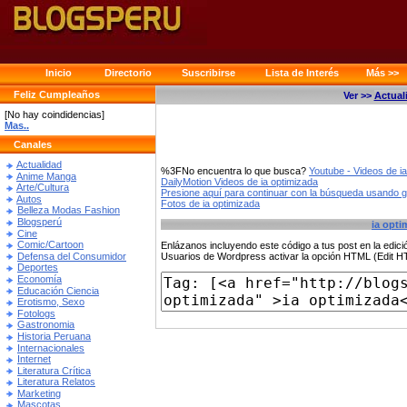
Inicio
Directorio
Suscribirse
Lista de Interés
Más >>
Feliz Cumpleaños
Ver >>
Actual
[No hay coindidencias]
Mas..
Canales
Actualidad
%3FNo encuentra lo que busca?
Youtube - Videos de i
Anime Manga
DailyMotion Videos de ia optimizada
Arte/Cultura
Presione aquí para continuar con la búsqueda usando 
Autos
Fotos de ia optimizada
Belleza Modas Fashion
Blogsperú
ia opti
Cine
Comic/Cartoon
Enlázanos incluyendo este código a tus post en la edi
Defensa del Consumidor
Usuarios de Wordpress activar la opción HTML (Edit 
Deportes
Economía
Educación Ciencia
Erotismo, Sexo
Fotologs
Gastronomia
Historia Peruana
Internacionales
Internet
Literatura Crítica
Literatura Relatos
Marketing
Mascotas