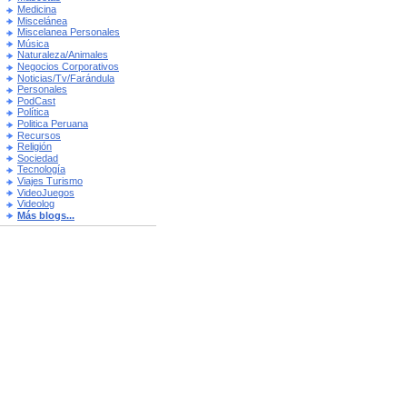
Medicina
Miscelánea
Miscelanea Personales
Música
Naturaleza/Animales
Negocios Corporativos
Noticias/Tv/Farándula
Personales
PodCast
Política
Politica Peruana
Recursos
Religión
Sociedad
Tecnología
Viajes Turismo
VideoJuegos
Videolog
Más blogs...