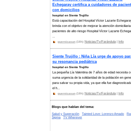
Echegaray certifica a cuidadores de pacien
con domicilios
hospital en Siente Trujillo
Está capacitación del Hospital Víctor Lazarte Echegara
brinda con el objetivo de mejorar la atención domiciliari
pacientes de alto riesgo Hospital Víctor Lazarte Echeg
...
Noticias/Tv/Farándula
|
Info
guernicasun
(18h)
Siente Trujillo : Niña Lía urge de apoyo par
su resonancia pediátrica
hospital en Siente Trujillo
La pequeña Lía Valentina de 7 años de edad necesita c
suma urgencia de la solidaridad de la población en gene
para salvar su propia vida, ya que ella fue diagnosticad
el h...
Noticias/Tv/Farándula
|
Info
guernicasun
(18h)
Blogs que hablan del tema:
Salud y Superación
Tainted Love: Lorenzo Amado
Ra
Sigma
TV Wherever