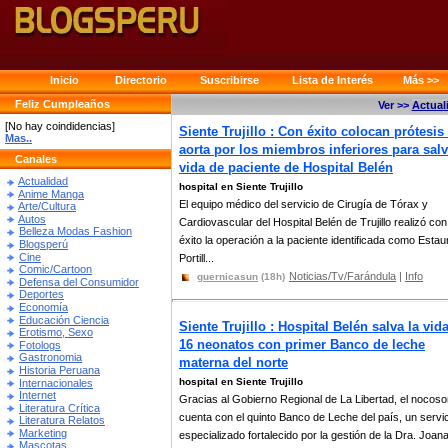
Inicio
Directorio
Suscribirse
Lista de Interés
Más >>
Feliz Cumpleaños
Ver >>
Actual
[No hay coindidencias]
Siente Trujillo : Con éxito colocan prótesis
Mas..
aorta por los miembros inferiores para salv
Canales
vida de paciente de Hospital Belén
Actualidad
hospital en Siente Trujillo
Anime Manga
El equipo médico del servicio de Cirugía de Tórax y
Arte/Cultura
Autos
Cardiovascular del Hospital Belén de Trujillo realizó con
Belleza Modas Fashion
éxito la operación a la paciente identificada como Estaur
Blogsperú
Cine
Portill...
Comic/Cartoon
Noticias/Tv/Farándula
|
Info
guernicasun
(18h)
Defensa del Consumidor
Deportes
Economía
Educación Ciencia
Siente Trujillo : Hospital Belén salva la vid
Erotismo, Sexo
16 neonatos con primer Banco de leche
Fotologs
Gastronomia
materna del norte
Historia Peruana
hospital en Siente Trujillo
Internacionales
Internet
Gracias al Gobierno Regional de La Libertad, el nocos
Literatura Crítica
cuenta con el quinto Banco de Leche del país, un servi
Literatura Relatos
Marketing
especializado fortalecido por la gestión de la Dra. Joan
Mascotas