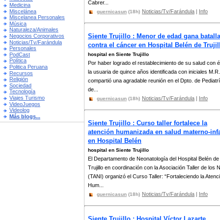
Cabrer...
Medicina
Miscelánea
Noticias/Tv/Farándula
|
Info
guernicasun
(18h)
Miscelanea Personales
Música
Naturaleza/Animales
Siente Trujillo : Menor de edad gana batall
Negocios Corporativos
Noticias/Tv/Farándula
contra el cáncer en Hospital Belén de Trujil
Personales
PodCast
hospital en Siente Trujillo
Política
Por haber logrado el restablecimiento de su salud con é
Politica Peruana
la usuaria de quince años identificada con iniciales M.R
Recursos
Religión
compartió una agradable reunión en el Dpto. de Pediatr
Sociedad
de...
Tecnología
Viajes Turismo
Noticias/Tv/Farándula
|
Info
guernicasun
(18h)
VideoJuegos
Videolog
Más blogs...
Siente Trujillo : Curso taller fortalece la
atención humanizada en salud materno-infa
en Hospital Belén
hospital en Siente Trujillo
El Departamento de Neonatología del Hospital Belén de
Trujillo en coordinación con la Asociación Taller de los 
(TANI) organizó el Curso Taller: “Fortaleciendo la Atenc
Hum...
Noticias/Tv/Farándula
|
Info
guernicasun
(18h)
Siente Trujillo : Hospital Víctor Lazarte