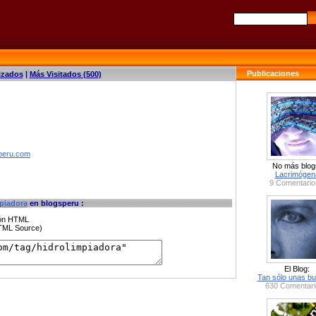
Publicaciones
izados
|
Más Visitados (500)
speru.com
No más blog
Lacrimógen
9 Comentario
piadora
en blogsperu :
ción HTML
HTML Source)
El Blog:
Tan sólo unas bu
630 Comentari