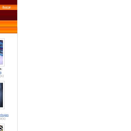
s:
a
(s)
rbujas
o(s)