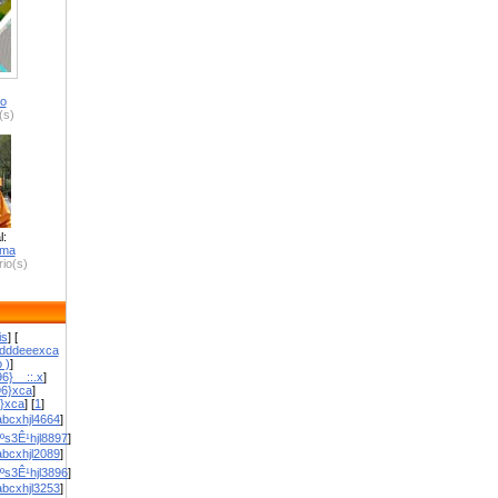
ro
(s)
l:
zma
io(s)
is
] [
dddeeexca
 )
]
6}__::.x
]
96}xca
]
}}xca
] [
1
]
bcxhjl4664
]
ºs3Ê¹hjl8897
]
bcxhjl2089
]
ºs3Ê¹hjl3896
]
bcxhjl3253
]