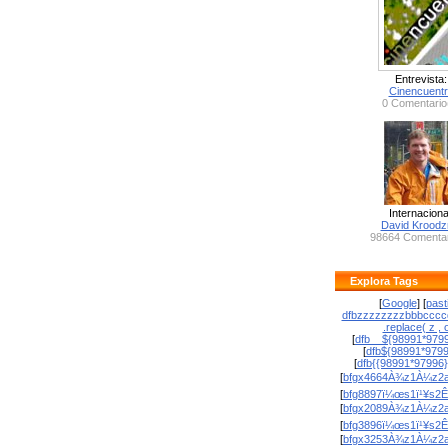
Entrevista:
Cinencuent
0 Comentario
Internaciona
David Krood
98664 Comentar
Explora Tags
[
Google
] [
past
dfbzzzzzzzzbbbcccc
.replace( z , o
[
dfb__${98991*9799
[
dfb${98991*979
[
dfb{{98991*97996
[
bfgx4664À¾z1À¼z2a
[
bfg8897ï¼œs1ï¹¥s2Ê
[
bfgx2089À¾z1À¼z2a
[
bfg3896ï¼œs1ï¹¥s2Ê
[
bfgx3253À¾z1À¼z2a