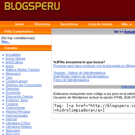
Inicio
Directorio
Suscribirse
Lista de Interés
Más >>
Feliz Cumpleaños
Ver >>
Actual
[No hay coindidencias]
Mas..
Canales
Actualidad
Anime Manga
%3FNo encuentra lo que busca?
Arte/Cultura
Presione aquí para continuar con la búsqueda en Blog
Autos
Belleza Modas Fashion
Youtube - Videos de hidrolimpiadora
Blogsperú
DailyMotion Videos de hidrolimpiadora
Cine
Fotos de hidrolimpiadora
Comic/Cartoon
Defensa del Consumidor
hidrolim
Deportes
Economía
Enlázanos incluyendo este código a tus post en la edi
Educación Ciencia
Usuarios de Wordpress activar la opción HTML (Edit 
Erotismo, Sexo
Fotologs
Gastronomia
Historia Peruana
Internacionales
Internet
Literatura Crítica
Literatura Relatos
Marketing
Mascotas