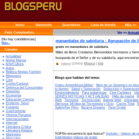
Inicio
Directorio
Suscribirse
Lista de Interés
Más >>
Feliz Cumpleaños
Ver >>
Actual
[No hay coindidencias]
manantiales de sabiduria : Agrupación de 
Mas..
gratis en manantiales de sabiduria
Canales
Miles de libros Cristianos Bienvenidos hermanos y herm
Actualidad
busqueda de el Señor y de su sabiduría, aqui encontrar
Anime Manga
Música
|
Info
edarvi
(1566d)
Arte/Cultura
Autos
Belleza Modas Fashion
Blogsperú
Blogs que hablan del tema:
Cine
Comic/Cartoon
Otaku-AnimeMusic&Más!
Blog de un Sistemico en Apu
Defensa del Consumidor
tu tiempo
Salud y Superación
Seduccion y Superacio
Deportes
Emprendimiento
Para guitarristas
Cine Cartelera
Vid
Economía
SERIES NOTICIAS Y ACTUALIDAD
Hijito de mamá
R
Educación Ciencia
Web
Tecnome
Tecnoscopio
Agente Web
entusdias
Erotismo, Sexo
Alernova, Mi blog de Tecnología y Ocio
Cache Total
Fotologs
SafetyPay Peru
Bizarre Dreams
Tarot Gratis
Gastronomia
Historia Peruana
Internacionales
Internet
Literatura Crítica
Literatura Relatos
%3FNo encuentra lo que busca?
Youtube - Videos de gr
Marketing
DailyMotion Videos de gratis
Mascotas