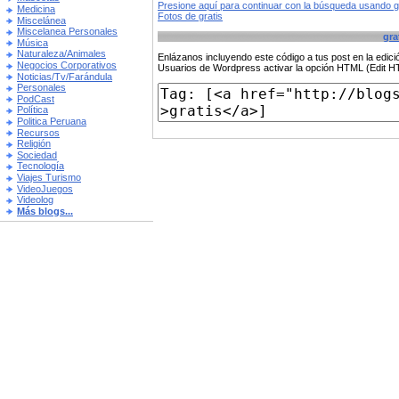
Presione aquí para continuar con la búsqueda usando 
Medicina
Fotos de gratis
Miscelánea
Miscelanea Personales
gra
Música
Naturaleza/Animales
Enlázanos incluyendo este código a tus post en la edi
Negocios Corporativos
Usuarios de Wordpress activar la opción HTML (Edit 
Noticias/Tv/Farándula
Personales
PodCast
Política
Politica Peruana
Recursos
Religión
Sociedad
Tecnología
Viajes Turismo
VideoJuegos
Videolog
Más blogs...