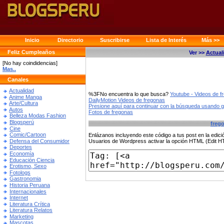
Inicio
Directorio
Suscribirse
Lista de Interés
Más >>
Feliz Cumpleaños
Ver >>
Actual
[No hay coindidencias]
Mas..
Canales
Actualidad
%3FNo encuentra lo que busca?
Youtube - Videos de f
Anime Manga
DailyMotion Videos de fregonas
Arte/Cultura
Presione aquí para continuar con la búsqueda usando 
Autos
Fotos de fregonas
Belleza Modas Fashion
Blogsperú
freg
Cine
Comic/Cartoon
Enlázanos incluyendo este código a tus post en la edi
Defensa del Consumidor
Usuarios de Wordpress activar la opción HTML (Edit 
Deportes
Economía
Educación Ciencia
Erotismo, Sexo
Fotologs
Gastronomia
Historia Peruana
Internacionales
Internet
Literatura Crítica
Literatura Relatos
Marketing
Mascotas