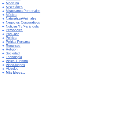
Medicina
Miscelánea
Miscelanea Personales
Música
Naturaleza/Animales
Negocios Corporativos
Noticias/Tv/Farándula
Personales
PodCast
Política
Politica Peruana
Recursos
Religión
Sociedad
Tecnología
Viajes Turismo
VideoJuegos
Videolog
Más blogs...