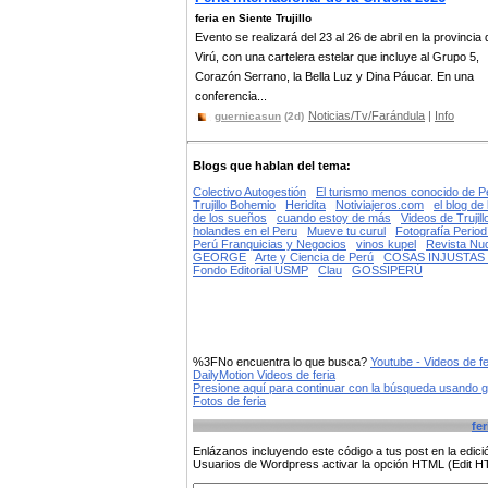
feria en Siente Trujillo
Evento se realizará del 23 al 26 de abril en la provincia 
Virú, con una cartelera estelar que incluye al Grupo 5,
Corazón Serrano, la Bella Luz y Dina Páucar. En una
conferencia...
Noticias/Tv/Farándula
|
Info
guernicasun
(2d)
Blogs que hablan del tema:
Colectivo Autogestión
El turismo menos conocido de P
Trujillo Bohemio
Heridita
Notiviajeros.com
el blog de
de los sueños
cuando estoy de más
Videos de Trujil
holandes en el Peru
Mueve tu curul
Fotografía Period
Perú Franquicias y Negocios
vinos kupel
Revista Nu
GEORGE
Arte y Ciencia de Perú
COSAS INJUSTAS 
Fondo Editorial USMP
Clau
GOSSIPERÚ
%3FNo encuentra lo que busca?
Youtube - Videos de fe
DailyMotion Videos de feria
Presione aquí para continuar con la búsqueda usando 
Fotos de feria
fer
Enlázanos incluyendo este código a tus post en la edi
Usuarios de Wordpress activar la opción HTML (Edit 