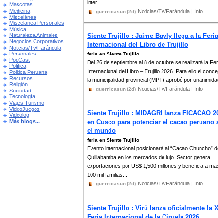
inter...
Mascotas
Medicina
Noticias/Tv/Farándula
|
Info
guernicasun
(2d)
Miscelánea
Miscelanea Personales
Música
Siente Trujillo : Jaime Bayly llega a la Feria
Naturaleza/Animales
Negocios Corporativos
Internacional del Libro de Trujillo
Noticias/Tv/Farándula
Personales
feria en Siente Trujillo
PodCast
Del 26 de septiembre al 8 de octubre se realizará la Fer
Política
Internacional del Libro – Trujillo 2026. Para ello el conce
Politica Peruana
Recursos
la municipalidad provincial (MPT) aprobó por unanimidad
Religión
Noticias/Tv/Farándula
|
Info
guernicasun
(2d)
Sociedad
Tecnología
Viajes Turismo
VideoJuegos
Siente Trujillo : MIDAGRI lanza FICACAO 2
Videolog
Más blogs...
en Cusco para potenciar el cacao peruano 
el mundo
feria en Siente Trujillo
Evento internacional posicionará al “Cacao Chuncho” d
Quillabamba en los mercados de lujo. Sector genera
exportaciones por US$ 1,500 millones y beneficia a má
100 mil familias...
Noticias/Tv/Farándula
|
Info
guernicasun
(2d)
Siente Trujillo : Virú lanza oficialmente la 
Feria Internacional de la Ciruela 2026