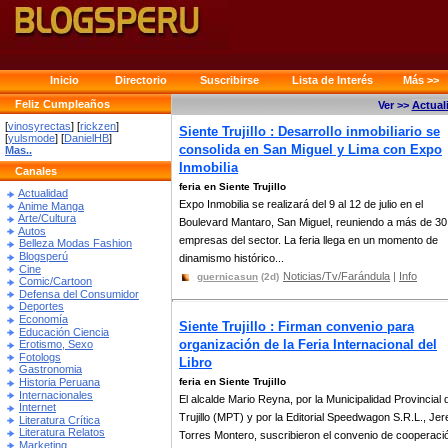
Inicio
Directorio
Suscribirse
Lista de Interés
Más >>
Feliz Cumpleaños
Ver >>
Actual
[
vinosyrectas
] [
rickzen
]
Siente Trujillo : Desarrollo inmobiliario se
[
yulsmode
] [
DanielHB
]
consolida en San Miguel y Lima con Expo
Mas..
Inmobilia
Canales
feria en Siente Trujillo
Actualidad
Expo Inmobilia se realizará del 9 al 12 de julio en el
Anime Manga
Arte/Cultura
Boulevard Mantaro, San Miguel, reuniendo a más de 30
Autos
empresas del sector. La feria llega en un momento de
Belleza Modas Fashion
Blogsperú
dinamismo histórico...
Cine
Noticias/Tv/Farándula
|
Info
guernicasun
(2d)
Comic/Cartoon
Defensa del Consumidor
Deportes
Economía
Siente Trujillo : Firman convenio para
Educación Ciencia
organización de la Feria Internacional del
Erotismo, Sexo
Fotologs
Libro
Gastronomia
Historia Peruana
feria en Siente Trujillo
Internacionales
El alcalde Mario Reyna, por la Municipalidad Provincial 
Internet
Trujillo (MPT) y por la Editorial Speedwagon S.R.L., Je
Literatura Crítica
Literatura Relatos
Torres Montero, suscribieron el convenio de cooperaci
Marketing