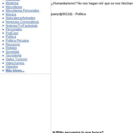
Medicina
¿Humanitarismo? No nos hagan reír que se nos hinchan l
Miscelánea
Miscelanea Personales
juanydj(6012d) - Política
Música
Naturaleza/Animales
Negocios Corporativos
Noticias/Tv/Farándula
Personales
PodCast
Política
Politica Peruana
Recursos
Religión
Sociedad
Tecnología
Viajes Turismo
VideoJuegos
Videolog
Más blogs...
%3FNo encuentra lo que busca?