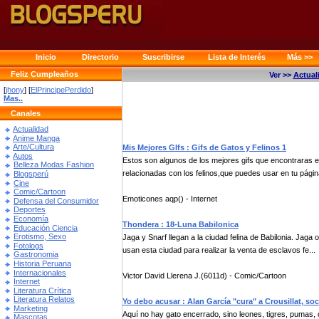
Inicio
Directorio
Suscribirse
Lista de Interés
Más >>
Feliz Cumpleaños
Ver >>
Actual
[
jhony
] [
ElPrincipePerdido
]
Mas..
Canales
Actualidad
Anime Manga
Arte/Cultura
Mis Mejores GIfs : Gifs de Gatos y Felinos 1
Autos
Estos son algunos de los mejores gifs que encontraras e
Belleza Modas Fashion
relacionadas con los felinos,que puedes usar en tu págin
Blogsperú
Cine
Comic/Cartoon
Emoticones aqp() - Internet
Defensa del Consumidor
Deportes
Economía
Thondera : 18-Luna Babilonica
Educación Ciencia
Erotismo, Sexo
Jaga y Snarf llegan a la ciudad felina de Babilonia. Jaga
Fotologs
usan esta ciudad para realizar la venta de esclavos fe...
Gastronomia
Historia Peruana
Internacionales
Victor David Llerena J.(6011d) - Comic/Cartoon
Internet
Literatura Crítica
Literatura Relatos
Yo debo acusar : Alan García "cura" a Crousillat, so
Marketing
Aquí no hay gato encerrado, sino leones, tigres, pumas,
Mascotas