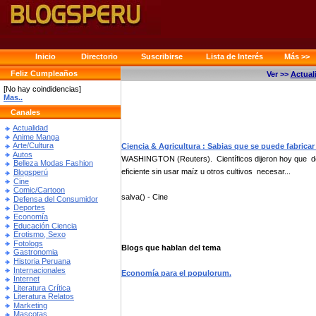
Inicio
Directorio
Suscribirse
Lista de Interés
Más >>
Feliz Cumpleaños
Ver >>
Actual
[No hay coindidencias]
Mas..
Canales
Actualidad
Anime Manga
Arte/Cultura
Ciencia & Agricultura : Sabias que se puede fabricar
Autos
WASHINGTON (Reuters). Científicos dijeron hoy que desa
Belleza Modas Fashion
eficiente sin usar maíz u otros cultivos necesar...
Blogsperú
Cine
Comic/Cartoon
salva() - Cine
Defensa del Consumidor
Deportes
Economía
Educación Ciencia
Erotismo, Sexo
Fotologs
Blogs que hablan del tema
Gastronomia
Historia Peruana
Internacionales
Economía para el populorum.
Internet
Literatura Crítica
Literatura Relatos
Marketing
Mascotas