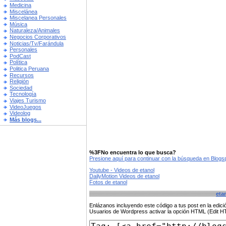
Medicina
Miscelánea
Miscelanea Personales
Música
Naturaleza/Animales
Negocios Corporativos
Noticias/Tv/Farándula
Personales
PodCast
Política
Politica Peruana
Recursos
Religión
Sociedad
Tecnología
Viajes Turismo
VideoJuegos
Videolog
Más blogs...
%3FNo encuentra lo que busca?
Presione aquí para continuar con la búsqueda en Blog
Youtube - Videos de etanol
DailyMotion Videos de etanol
Fotos de etanol
eta
Enlázanos incluyendo este código a tus post en la edi
Usuarios de Wordpress activar la opción HTML (Edit 