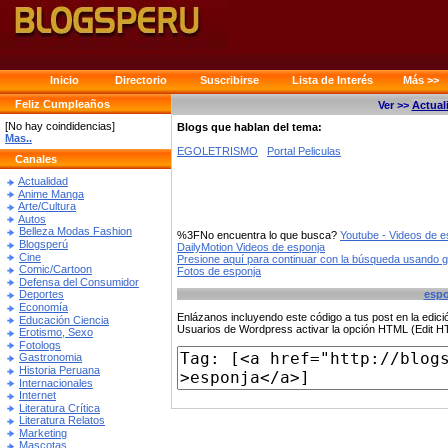
Inicio
Directorio
Suscribirse
Lista de Interés
Más >>
Feliz Cumpleaños
Ver >>
Actual
[No hay coindidencias]
Blogs que hablan del tema:
Mas..
EGOLETRISMO
Portal Peliculas
Canales
Actualidad
Anime Manga
Arte/Cultura
Autos
Belleza Modas Fashion
%3FNo encuentra lo que busca?
Youtube - Videos de e
Blogsperú
DailyMotion Videos de esponja
Cine
Presione aquí para continuar con la búsqueda usando 
Comic/Cartoon
Fotos de esponja
Defensa del Consumidor
espo
Deportes
Economía
Enlázanos incluyendo este código a tus post en la edi
Educación Ciencia
Usuarios de Wordpress activar la opción HTML (Edit 
Erotismo, Sexo
Fotologs
Gastronomia
Historia Peruana
Internacionales
Internet
Literatura Crítica
Literatura Relatos
Marketing
Mascotas