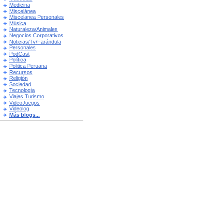
Medicina
Miscelánea
Miscelanea Personales
Música
Naturaleza/Animales
Negocios Corporativos
Noticias/Tv/Farándula
Personales
PodCast
Política
Politica Peruana
Recursos
Religión
Sociedad
Tecnología
Viajes Turismo
VideoJuegos
Videolog
Más blogs...