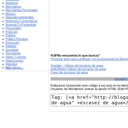
Medicina
Miscelánea
Miscelanea Personales
Música
Naturaleza/Animales
Negocios Corporativos
Noticias/Tv/Farándula
Personales
PodCast
Política
Politica Peruana
Recursos
Religión
Sociedad
Tecnología
%3FNo encuentra lo que busca?
Viajes Turismo
Presione aquí para continuar con la búsqueda en Blog
VideoJuegos
Videolog
Youtube - Videos de escasez de agua
Más blogs...
DailyMotion Videos de escasez de agua
Fotos de escasez de agua
escasez 
Enlázanos incluyendo este código a tus post en la edi
Usuarios de Wordpress activar la opción HTML (Edit 