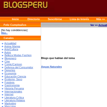
Inicio
Directorio
Suscribirse
Lista de Interés
Más >>
Feliz Cumpleaños
Ver >>
Actual
[No hay coindidencias]
Mas..
Canales
Actualidad
Anime Manga
Arte/Cultura
Autos
Belleza Modas Fashion
Blogs que hablan del tema
Blogsperú
Cine
Comic/Cartoon
Aguas Naturales
Defensa del Consumidor
Deportes
Economía
Educación Ciencia
Erotismo, Sexo
Fotologs
Gastronomia
Historia Peruana
Internacionales
Internet
Literatura Crítica
Literatura Relatos
Marketing
Mascotas