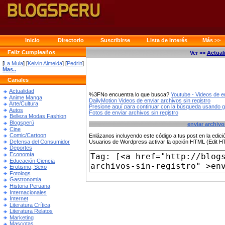
Inicio
Directorio
Suscribirse
Lista de Interés
Más >>
Feliz Cumpleaños
Ver >>
Actual
[
La Mula
] [
Kelvin Almeida
] [
Pedrin
]
Mas..
Canales
Actualidad
%3FNo encuentra lo que busca?
Youtube - Videos de en
Anime Manga
DailyMotion Videos de enviar archivos sin registro
Arte/Cultura
Presione aquí para continuar con la búsqueda usando 
Autos
Fotos de enviar archivos sin registro
Belleza Modas Fashion
Blogsperú
enviar archivo
Cine
Comic/Cartoon
Enlázanos incluyendo este código a tus post en la edi
Defensa del Consumidor
Usuarios de Wordpress activar la opción HTML (Edit 
Deportes
Economía
Educación Ciencia
Erotismo, Sexo
Fotologs
Gastronomia
Historia Peruana
Internacionales
Internet
Literatura Crítica
Literatura Relatos
Marketing
Mascotas