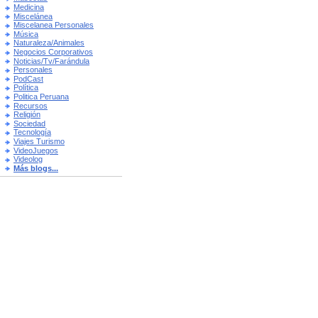
Medicina
Miscelánea
Miscelanea Personales
Música
Naturaleza/Animales
Negocios Corporativos
Noticias/Tv/Farándula
Personales
PodCast
Política
Politica Peruana
Recursos
Religión
Sociedad
Tecnología
Viajes Turismo
VideoJuegos
Videolog
Más blogs...