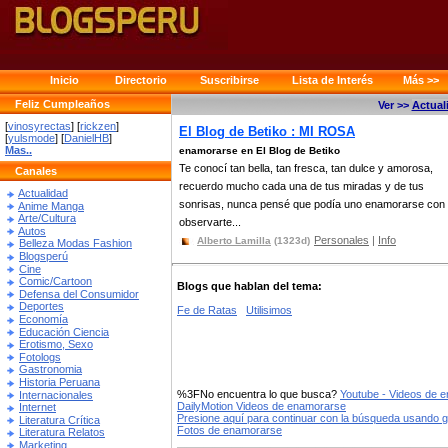
Inicio
Directorio
Suscribirse
Lista de Interés
Más >>
Feliz Cumpleaños
Ver >>
Actual
[
vinosyrectas
] [
rickzen
]
El Blog de Betiko : MI ROSA
[
yulsmode
] [
DanielHB
]
Mas..
enamorarse en El Blog de Betiko
Te conocí tan bella, tan fresca, tan dulce y amorosa,
Canales
recuerdo mucho cada una de tus miradas y de tus
Actualidad
sonrisas, nunca pensé que podía uno enamorarse con 
Anime Manga
Arte/Cultura
observarte...
Autos
Personales
|
Info
Alberto Lamilla
(1323d)
Belleza Modas Fashion
Blogsperú
Cine
Comic/Cartoon
Blogs que hablan del tema:
Defensa del Consumidor
Deportes
Fe de Ratas
Utilisimos
Economía
Educación Ciencia
Erotismo, Sexo
Fotologs
Gastronomia
Historia Peruana
%3FNo encuentra lo que busca?
Youtube - Videos de 
Internacionales
DailyMotion Videos de enamorarse
Internet
Presione aquí para continuar con la búsqueda usando 
Literatura Crítica
Fotos de enamorarse
Literatura Relatos
Marketing