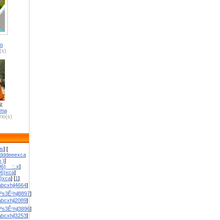
ro
(s)
l:
zma
io(s)
is
] [
dddeeexca
 )
]
6}__::.x
]
96}xca
]
}}xca
] [
1
]
bcxhjl4664
]
ºs3Ê¹hjl8897
]
bcxhjl2089
]
ºs3Ê¹hjl3896
]
bcxhjl3253
]