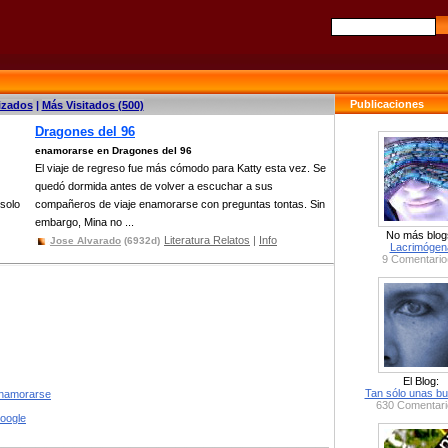
Publicaciones
izados
|
Más Visitados (500)
Dragones del 96
enamorarse en Dragones del 96
El viaje de regreso fue más cómodo para Katty esta vez. Se
quedó dormida antes de volver a escuchar a sus
solo
compañeros de viaje enamorarse con preguntas tontas. Sin
embargo, Mina no ...
No más blog
Literatura Relatos
|
Info
Jose Alvarado
(6932d)
Lacrimógen
9 Comentario
El Blog:
Tan sólo unas bu
enamorarse
630 Comentari
google