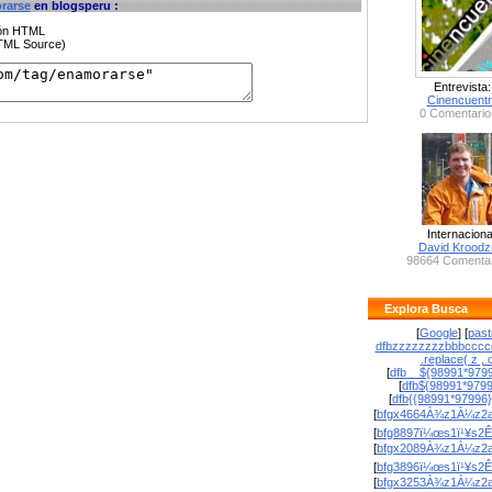
rarse
en blogsperu :
ción HTML
HTML Source)
Entrevista:
Cinencuent
0 Comentario
Internaciona
David Krood
98664 Comentar
Explora Busca
[
Google
] [
past
dfbzzzzzzzzbbbcccc
.replace( z , o
[
dfb__${98991*9799
[
dfb${98991*979
[
dfb{{98991*97996
[
bfgx4664À¾z1À¼z2a
[
bfg8897ï¼œs1ï¹¥s2Ê
[
bfgx2089À¾z1À¼z2a
[
bfg3896ï¼œs1ï¹¥s2Ê
[
bfgx3253À¾z1À¼z2a