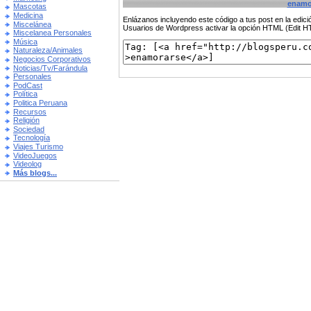
enamo
Mascotas
Medicina
Enlázanos incluyendo este código a tus post en la edi
Miscelánea
Usuarios de Wordpress activar la opción HTML (Edit 
Miscelanea Personales
Música
Naturaleza/Animales
Negocios Corporativos
Noticias/Tv/Farándula
Personales
PodCast
Política
Politica Peruana
Recursos
Religión
Sociedad
Tecnología
Viajes Turismo
VideoJuegos
Videolog
Más blogs...