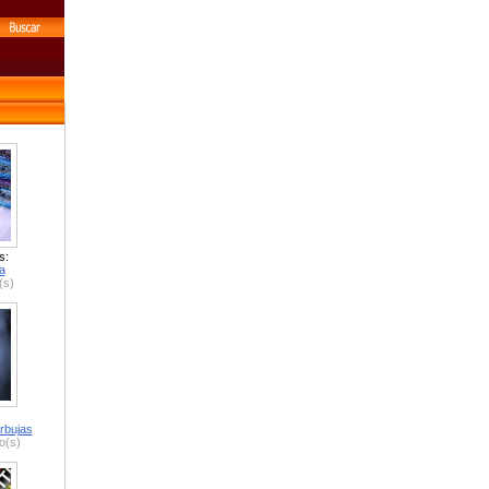
s:
a
(s)
rbujas
o(s)