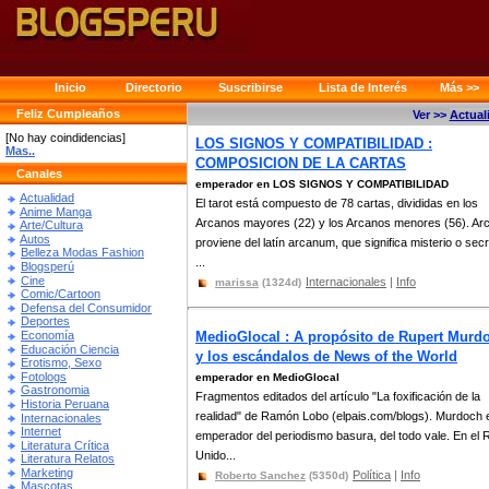
Inicio
Directorio
Suscribirse
Lista de Interés
Más >>
Feliz Cumpleaños
Ver >>
Actual
[No hay coindidencias]
LOS SIGNOS Y COMPATIBILIDAD :
Mas..
COMPOSICION DE LA CARTAS
Canales
emperador en LOS SIGNOS Y COMPATIBILIDAD
Actualidad
El tarot está compuesto de 78 cartas, divididas en los
Anime Manga
Arcanos mayores (22) y los Arcanos menores (56). Ar
Arte/Cultura
Autos
proviene del latín arcanum, que significa misterio o secr
Belleza Modas Fashion
...
Blogsperú
Cine
Internacionales
|
Info
marissa
(1324d)
Comic/Cartoon
Defensa del Consumidor
Deportes
Economía
MedioGlocal : A propósito de Rupert Murd
Educación Ciencia
y los escándalos de News of the World
Erotismo, Sexo
Fotologs
emperador en MedioGlocal
Gastronomia
Fragmentos editados del artículo "La foxificación de la
Historia Peruana
realidad" de Ramón Lobo (elpais.com/blogs). Murdoch e
Internacionales
Internet
emperador del periodismo basura, del todo vale. En el 
Literatura Crítica
Unido...
Literatura Relatos
Marketing
Política
|
Info
Roberto Sanchez
(5350d)
Mascotas