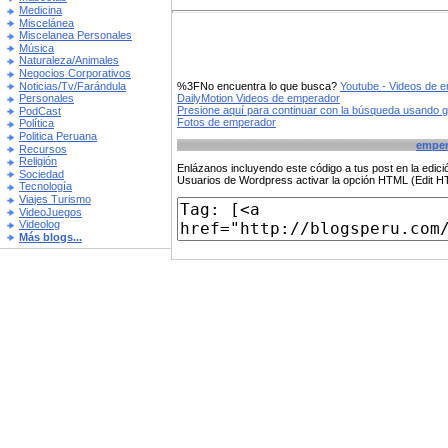
Medicina
Miscelánea
Miscelanea Personales
Música
Naturaleza/Animales
Negocios Corporativos
Noticias/Tv/Farándula
%3FNo encuentra lo que busca?
Youtube - Videos de 
DailyMotion Videos de emperador
Personales
Presione aquí para continuar con la búsqueda usando 
PodCast
Fotos de emperador
Política
Politica Peruana
emper
Recursos
Religión
Enlázanos incluyendo este código a tus post en la edi
Sociedad
Usuarios de Wordpress activar la opción HTML (Edit 
Tecnología
Viajes Turismo
VideoJuegos
Videolog
Más blogs...