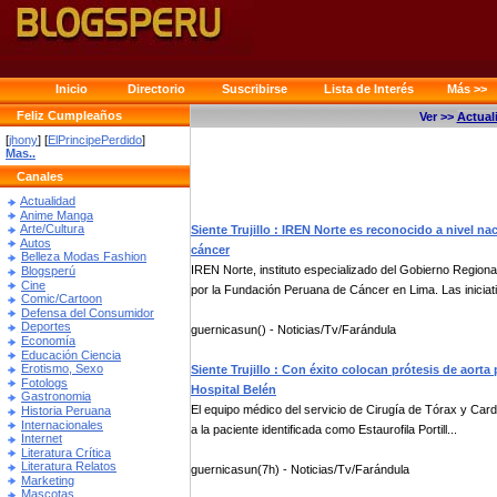
Inicio
Directorio
Suscribirse
Lista de Interés
Más >>
Feliz Cumpleaños
Ver >>
Actual
[
jhony
] [
ElPrincipePerdido
]
Mas..
Canales
Actualidad
Anime Manga
Arte/Cultura
Siente Trujillo : IREN Norte es reconocido a nivel n
Autos
cáncer
Belleza Modas Fashion
IREN Norte, instituto especializado del Gobierno Region
Blogsperú
Cine
por la Fundación Peruana de Cáncer en Lima. Las iniciati
Comic/Cartoon
Defensa del Consumidor
Deportes
guernicasun() - Noticias/Tv/Farándula
Economía
Educación Ciencia
Erotismo, Sexo
Siente Trujillo : Con éxito colocan prótesis de aorta
Fotologs
Hospital Belén
Gastronomia
El equipo médico del servicio de Cirugía de Tórax y Cardio
Historia Peruana
Internacionales
a la paciente identificada como Estaurofila Portill...
Internet
Literatura Crítica
Literatura Relatos
guernicasun(7h) - Noticias/Tv/Farándula
Marketing
Mascotas