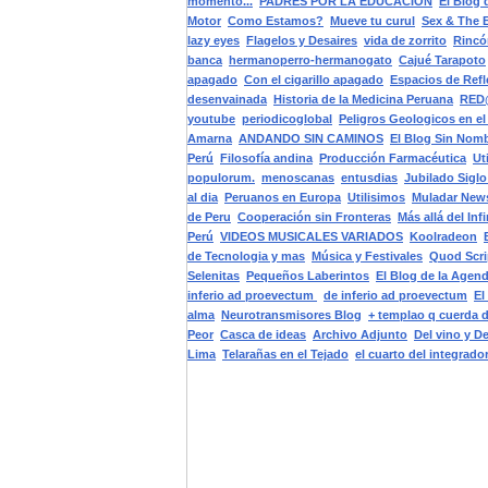
momento...
PADRES POR LA EDUCACION
El Blog 
Motor
Como Estamos?
Mueve tu curul
Sex & The 
lazy eyes
Flagelos y Desaires
vida de zorrito
Rincó
banca
hermanoperro-hermanogato
Cajué Tarapoto
apagado
Con el cigarillo apagado
Espacios de Refl
desenvainada
Historia de la Medicina Peruana
RED
youtube
periodicoglobal
Peligros Geologicos en el
Amarna
ANDANDO SIN CAMINOS
El Blog Sin Nom
Perú
Filosofía andina
Producción Farmacéutica
Ut
populorum.
menoscanas
entusdias
Jubilado Siglo
al dia
Peruanos en Europa
Utilisimos
Muladar News
de Peru
Cooperación sin Fronteras
Más allá del Infi
Perú
VIDEOS MUSICALES VARIADOS
Koolradeon
de Tecnologia y mas
Música y Festivales
Quod Scrip
Selenitas
Pequeños Laberintos
El Blog de la Agen
inferio ad proevectum
de inferio ad proevectum
El
alma
Neurotransmisores Blog
+ templao q cuerda d
Peor
Casca de ideas
Archivo Adjunto
Del vino y D
Lima
Telarañas en el Tejado
el cuarto del integrado