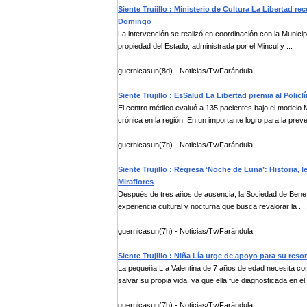
Siente Trujillo : Ministerio de Cultura La Libertad 
Domingo
La intervención se realizó en coordinación con la Municipa
propiedad del Estado, administrada por el Mincul y ...
guernicasun(8d) - Noticias/Tv/Farándula
Siente Trujillo : EsSalud La Libertad premia al Polic
El centro médico evaluó a 135 pacientes bajo el modelo
crónica en la región. En un importante logro para la preve
guernicasun(7h) - Noticias/Tv/Farándula
Siente Trujillo : Regresa ‘Noche de Luna’: Historia,
Miraflores
Después de tres años de ausencia, la Sociedad de Benefic
experiencia cultural y nocturna que busca revalorar la ...
guernicasun(7h) - Noticias/Tv/Farándula
Siente Trujillo : Niña Lía urge de apoyo para su reso
La pequeña Lía Valentina de 7 años de edad necesita con
salvar su propia vida, ya que ella fue diagnosticada en el 
guernicasun(7h) - Noticias/Tv/Farándula