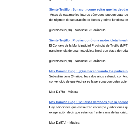
Siente Trujillo : Sunarp: ¿cómo evitar que las deud
Antes de casarse los futuros cónyuges pueden optar po
del régimen de separación de bienes y cómo funciona en 
guernicasun(7h) - Noticias/Tv/Farándula
Siente Trujillo : Provías donó una motocicleta lineal
El Concejo de la Municipalidad Provincial de Trujillo (MP
transferencia de una motocicleta lineal con placa de rodaj
guernicasun(7h) - Noticias/Tv/Farándula
Max Damian Blog : ¿Qué hacer cuando los padres n
Sebastián tiene 24 años, lleva dos años saliendo con And
convencido de que Andrea es la persona con quien quier
Max D.(7h) - Música
Max Damian Blog : 12 Falsas verdades que la pornogr
Hay adicciones que esclavizan el cuerpo y adicciones qu
exageración decir que estamos frente a una de las crisi..
Max D.(57d) - Música