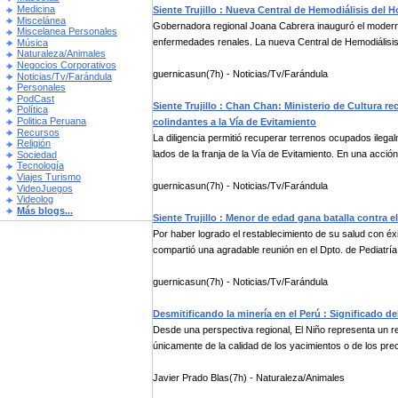
Medicina
Siente Trujillo : Nueva Central de Hemodiálisis del 
Miscelánea
Gobernadora regional Joana Cabrera inauguró el moderno
Miscelanea Personales
enfermedades renales. La nueva Central de Hemodiálisis 
Música
Naturaleza/Animales
Negocios Corporativos
guernicasun(7h) - Noticias/Tv/Farándula
Noticias/Tv/Farándula
Personales
PodCast
Siente Trujillo : Chan Chan: Ministerio de Cultura r
Política
Politica Peruana
colindantes a la Vía de Evitamiento
Recursos
La diligencia permitió recuperar terrenos ocupados ilega
Religión
lados de la franja de la Vía de Evitamiento. En una acción 
Sociedad
Tecnología
Viajes Turismo
guernicasun(7h) - Noticias/Tv/Farándula
VideoJuegos
Videolog
Más blogs...
Siente Trujillo : Menor de edad gana batalla contra el
Por haber logrado el restablecimiento de su salud con éxi
compartió una agradable reunión en el Dpto. de Pediatría 
guernicasun(7h) - Noticias/Tv/Farándula
Desmitificando la minería en el Perú : Significado d
Desde una perspectiva regional, El Niño representa un r
únicamente de la calidad de los yacimientos o de los preci
Javier Prado Blas(7h) - Naturaleza/Animales