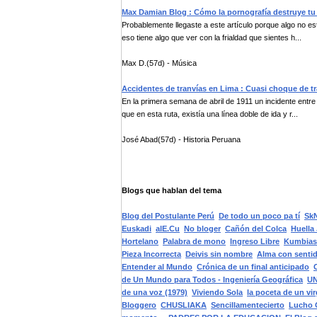
Max Damian Blog : Cómo la pornografía destruye tu
Probablemente llegaste a este artículo porque algo no es
eso tiene algo que ver con la frialdad que sientes h...
Max D.(57d) - Música
Accidentes de tranvías en Lima : Cuasi choque de tra
En la primera semana de abril de 1911 un incidente entre d
que en esta ruta, existía una línea doble de ida y r...
José Abad(57d) - Historia Peruana
Blogs que hablan del tema
Blog del Postulante Perú
De todo un poco pa tí
SkN
Euskadi
alE.Cu
No bloger
Cañón del Colca
Huella 
Hortelano
Palabra de mono
Ingreso Libre
Kumbias
Pieza Incorrecta
Deivis sin nombre
Alma con senti
Entender al Mundo
Crónica de un final anticipado
de Un Mundo para Todos - Ingeniería Geográfica
U
de una voz (1979)
Viviendo Sola
la poceta de un vi
Bloggero
CHUSLIAKA
Sencillamentecierto
Lucho 