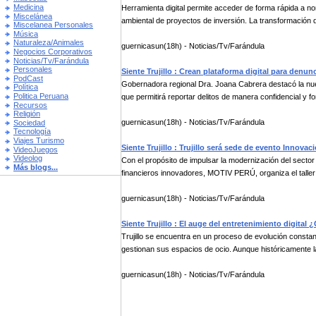
Medicina
Herramienta digital permite acceder de forma rápida a no
Miscelánea
ambiental de proyectos de inversión. La transformación dig
Miscelanea Personales
Música
Naturaleza/Animales
guernicasun(18h) - Noticias/Tv/Farándula
Negocios Corporativos
Noticias/Tv/Farándula
Personales
Siente Trujillo : Crean plataforma digital para denu
PodCast
Gobernadora regional Dra. Joana Cabrera destacó la nu
Política
Politica Peruana
que permitirá reportar delitos de manera confidencial y for
Recursos
Religión
guernicasun(18h) - Noticias/Tv/Farándula
Sociedad
Tecnología
Viajes Turismo
Siente Trujillo : Trujillo será sede de evento Innova
VideoJuegos
Videolog
Con el propósito de impulsar la modernización del secto
Más blogs...
financieros innovadores, MOTIV PERÚ, organiza el taller 
guernicasun(18h) - Noticias/Tv/Farándula
Siente Trujillo : El auge del entretenimiento digital
Trujillo se encuentra en un proceso de evolución cons
gestionan sus espacios de ocio. Aunque históricamente la 
guernicasun(18h) - Noticias/Tv/Farándula