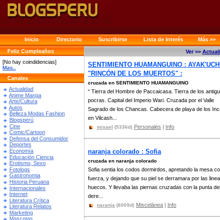
Inicio
Directorio
Suscribirse
Lista de Interés
Más >>
Feliz Cumpleaños
Ver >>
Actual
[No hay coindidencias]
SENTIMIENTO HUAMANGUINO : AYAK'UC
Mas..
"RINCÓN DE LOS MUERTOS" :
Canales
cruzada en SENTIMIENTO HUAMANGUINO
Actualidad
“ Tierra del Hombre de Paccaicasa. Tierra de los antig
Anime Manga
pocras. Capital del Imperio Wari. Cruzada por el Valle
Arte/Cultura
Autos
Sagrado de los Chancas. Cabecera de playa de los In
Belleza Modas Fashion
en Vilcash...
Blogsperú
Cine
Personales
|
Info
misael
(5336d)
Comic/Cartoon
Defensa del Consumidor
Deportes
Economía
naranja colorado : Sofia
Educación Ciencia
cruzada en naranja colorado
Erotismo, Sexo
Fotologs
Sofia sentia los codos dormirdos, apretando la mesa c
Gastronomia
fuerza, y dejando que su piel se derramara por las line
Historia Peruana
huecos. Y llevaba las piernas cruzadas con la punta del
Internacionales
Internet
dere...
Literatura Crítica
Miscelánea
|
Info
naranja
(6009d)
Literatura Relatos
Marketing
Mascotas