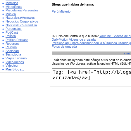
Medicina
Blogs que hablan del tema:
Miscelánea
Miscelanea Personales
Perú Misterio
Música
Naturaleza/Animales
Negocios Corporativos
Noticias/Tv/Farándula
Personales
PodCast
%3FNo encuentra lo que busca?
Youtube - Videos de 
Política
DailyMotion Videos de cruzada
Politica Peruana
Presione aquí para continuar con la búsqueda usando 
Recursos
Fotos de cruzada
Religión
Sociedad
cruz
Tecnología
Viajes Turismo
Enlázanos incluyendo este código a tus post en la edi
VideoJuegos
Usuarios de Wordpress activar la opción HTML (Edit 
Videolog
Más blogs...